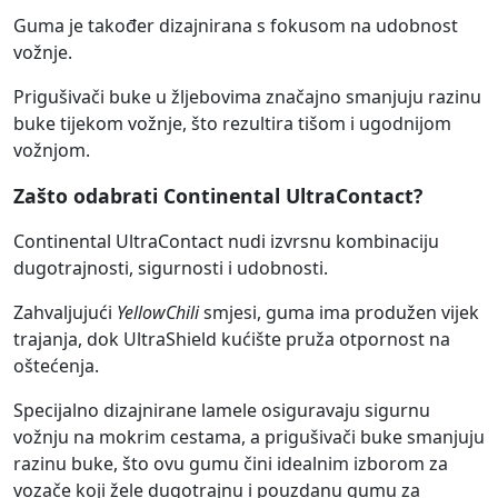
Guma je također dizajnirana s fokusom na udobnost
vožnje.
Prigušivači buke u žljebovima značajno smanjuju razinu
buke tijekom vožnje, što rezultira tišom i ugodnijom
vožnjom.
Zašto odabrati Continental UltraContact?
Continental UltraContact nudi izvrsnu kombinaciju
dugotrajnosti, sigurnosti i udobnosti.
Zahvaljujući
YellowChili
smjesi, guma ima produžen vijek
trajanja, dok UltraShield kućište pruža otpornost na
oštećenja.
Specijalno dizajnirane lamele osiguravaju sigurnu
vožnju na mokrim cestama, a prigušivači buke smanjuju
razinu buke, što ovu gumu čini idealnim izborom za
vozače koji žele dugotrajnu i pouzdanu gumu za