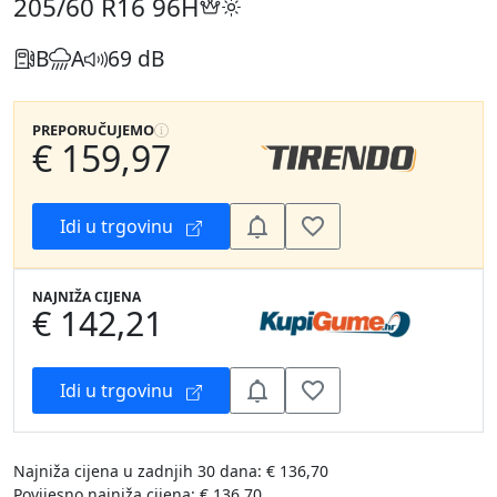
205/60 R16
96H
B
A
69 dB
PREPORUČUJEMO
€ 159,97
Idi u trgovinu
NAJNIŽA CIJENA
€ 142,21
Idi u trgovinu
Najniža cijena u zadnjih 30 dana: € 136,70
Povijesno najniža cijena: € 136,70