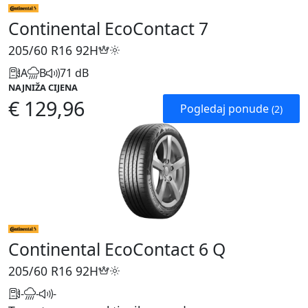
Continental EcoContact 7
205/60 R16
92H
A
B
71 dB
NAJNIŽA CIJENA
€ 129,96
Pogledaj ponude
(2)
Continental EcoContact 6 Q
205/60 R16
92H
-
-
-