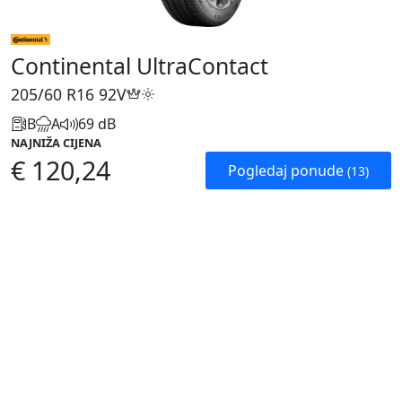
Continental UltraContact
205/60 R16
92V
B
A
69 dB
NAJNIŽA CIJENA
€ 120,24
Pogledaj ponude
(13)