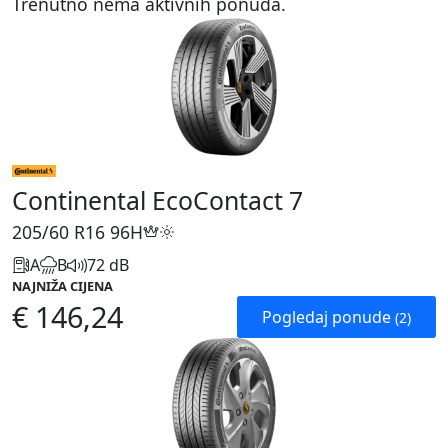
Trenutno nema aktivnih ponuda.
Continental EcoContact 7
205/60 R16
96H
A
B
72 dB
NAJNIŽA CIJENA
€ 146,24
Pogledaj ponude
(2)