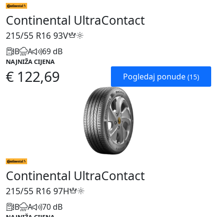
Continental UltraContact
215/55 R16
93V
B
A
69 dB
NAJNIŽA CIJENA
€ 122,69
Pogledaj ponude
(15)
Continental UltraContact
215/55 R16
97H
B
A
70 dB