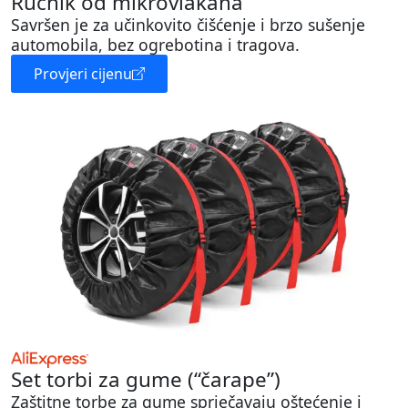
Ručnik od mikrovlakana
Savršen je za učinkovito čišćenje i brzo sušenje
automobila, bez ogrebotina i tragova.
Provjeri cijenu
Set torbi za gume (“čarape”)
Zaštitne torbe za gume sprječavaju oštećenje i