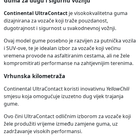
Guma za dugu i sigurnu vožnju
Continental UltraContact
je visokokvalitetna guma
dizajnirana za vozače koji traže pouzdanost,
dugotrajnost i sigurnost u svakodnevnoj vožnji.
Ovaj model gume posebno je razvijen za putnička vozila
i SUV-ove, te je idealan izbor za vozače koji većinu
vremena provode na asfaltiranim cestama, ali ne žele
kompromitirati performanse na zahtjevnijim terenima.
Vrhunska kilometraža
Continental UltraContact koristi inovativnu
YellowChili
smjesu koja omogućuje izuzetno dug vijek trajanja
gume.
Ovo čini UltraContact odličnim izborom za vozače koji
žele produžiti vrijeme između zamjene guma, uz
zadržavanje visokih performansi.