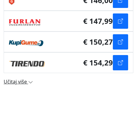
€ 146,00
€ 147,99
€ 150,27
€ 154,29
Učitaj više