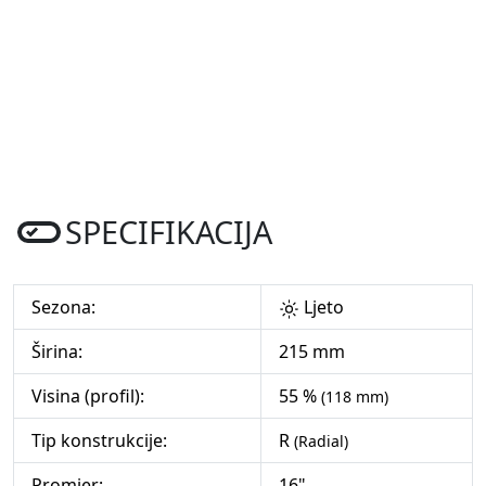
SPECIFIKACIJA
Sezona:
Ljeto
Širina:
215 mm
Visina (profil):
55 %
(118 mm)
Tip konstrukcije:
R
(Radial)
Promjer:
16"