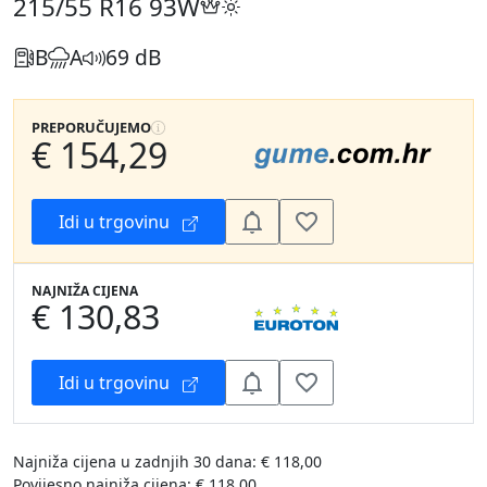
215/55 R16
93W
B
A
69 dB
PREPORUČUJEMO
€ 154,29
Idi u trgovinu
NAJNIŽA CIJENA
€ 130,83
Idi u trgovinu
Najniža cijena u zadnjih 30 dana: € 118,00
Povijesno najniža cijena: € 118,00