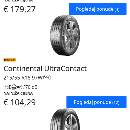
NAJNIŽA CIJENA
€ 179,27
Pogledaj ponude
(4)
Continental UltraContact
215/55 R16
97W
B
A
70 dB
NAJNIŽA CIJENA
€ 104,29
Pogledaj ponude
(12)