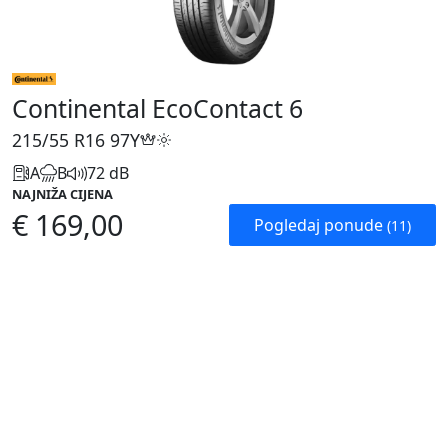
Continental EcoContact 6
215/55 R16
97Y
A
B
72 dB
NAJNIŽA CIJENA
€ 169,00
Pogledaj ponude
(11)