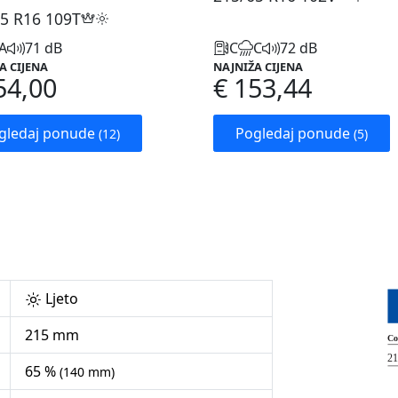
5 R16
109T
A
71 dB
C
C
72 dB
A CIJENA
NAJNIŽA CIJENA
54,00
€ 153,44
gledaj ponude
Pogledaj ponude
(12)
(5)
Ljeto
215 mm
65 %
(140 mm)