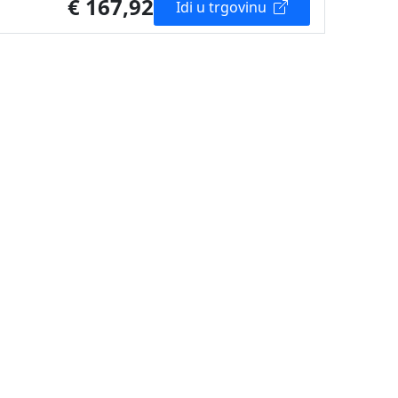
€ 167,92
Idi u trgovinu