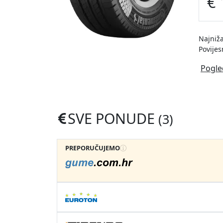
€ 
Najniža
Povijes
Pogle
SVE PONUDE
(3)
PREPORUČUJEMO