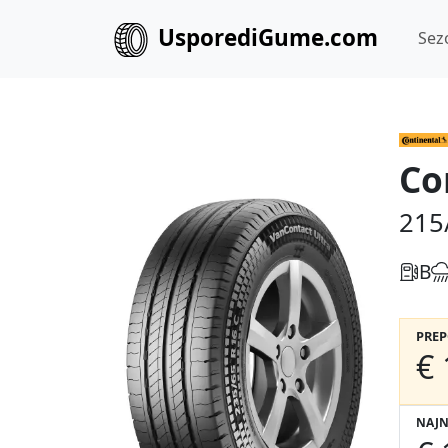
UsporediGume.com
Sez
Co
215
B
PRE
€ 
NAJN