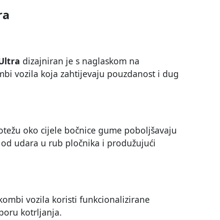
ra
Ultra
dizajniran je s naglaskom na
mbi vozila koja zahtijevaju pouzdanost i dug
rotežu oko cijele bočnice gume poboljšavaju
 od udara u rub pločnika i produžujući
mbi vozila koristi funkcionalizirane
oru kotrljanja.