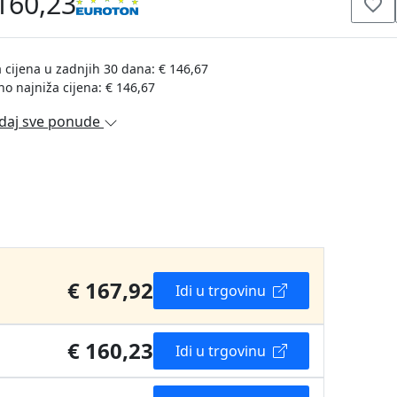
160,23
 cijena u zadnjih 30 dana: € 146,67
no najniža cijena: € 146,67
daj sve ponude
€ 167,92
Idi u trgovinu
€ 160,23
Idi u trgovinu