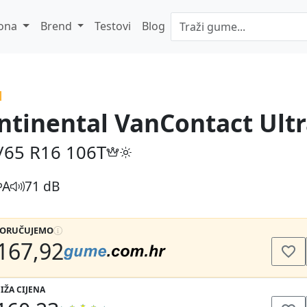
ona
Brend
Testovi
Blog
ntinental VanContact Ult
/65 R16
106T
A
71 dB
PORUČUJEMO
167,92
IŽA CIJENA