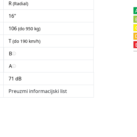
R
(Radial)
16"
106
(do 950 kg)
T
(do 190 km/h)
B
A
71 dB
Preuzmi informacijski list