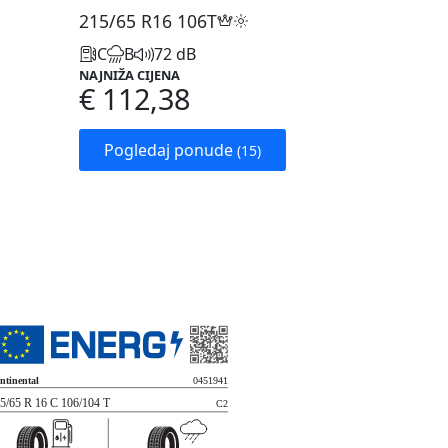
215/65 R16
106T
C
B
72 dB
NAJNIŽA CIJENA
€ 112,38
Pogledaj ponude
(15)