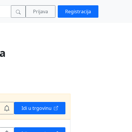
Prijava
Registracija
ra
Idi u trgovinu