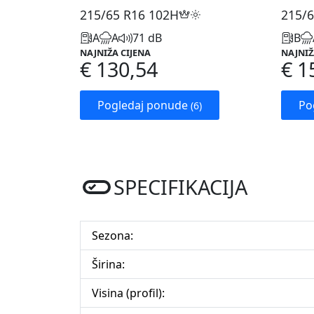
215/65 R16
102H
215/6
A
A
71 dB
B
NAJNIŽA CIJENA
NAJNIŽ
€ 130,54
€ 1
Pogledaj ponude
Po
(6)
SPECIFIKACIJA
Sezona:
Širina:
Visina (profil):