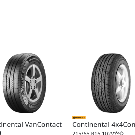
inental VanContact
Continental 4x4Con
a
215/65 R16
102V