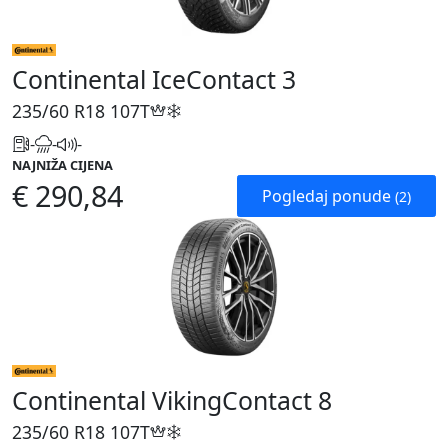
Continental IceContact 3
235/60 R18
107T
-
-
-
NAJNIŽA CIJENA
€ 290,84
Pogledaj ponude
(2)
Continental VikingContact 8
235/60 R18
107T