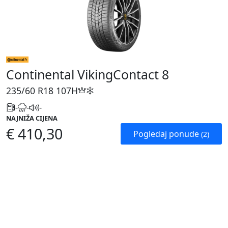
Continental VikingContact 8
235/60 R18
107H
-
-
-
NAJNIŽA CIJENA
€ 410,30
Pogledaj ponude
(2)