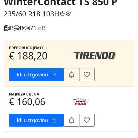
WinterContact TS 850 P
235/60 R18
103H
B
B
71 dB
PREPORUČUJEMO
€ 188,20
Idi u trgovinu
NAJNIŽA CIJENA
€ 160,06
Idi u trgovinu