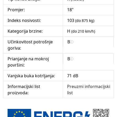
Promjer:
18"
Indeks nosivosti:
103
(do 875 kg)
Kategorija brzine:
H
(do 210 km/h)
Učinkovitost potrošnje
B
goriva:
Prianjanje na mokroj
B
površini:
Vanjska buka kotrljanja:
71 dB
Informacijski list
Preuzmi informacijski
proizvoda:
list