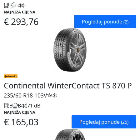
-
-
-
NAJNIŽA CIJENA
€ 293,76
Pogledaj ponude
(2)
Continental WinterContact TS 870 P
235/60 R18
103V
B
B
71 dB
NAJNIŽA CIJENA
€ 165,03
Pogledaj ponude
(25)