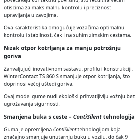
povećavaju kontaktnu površinu, što rezultira većim
otiscima za maksimalnu kontrolu i preciznost
upravljanja u zavojima.
Ova karakteristika omogućuje vozačima optimalnu
kontrolu i stabilnost, čak i na suhim zimskim cestama.
Nizak otpor kotrljanja za manju potrošnju
goriva
Zahvaljujući inovativnom sastavu, profilu i konstrukciji,
WinterContact TS 860 S smanjuje otpor kotrljanja, što
doprinosi većoj uštedi goriva.
Ovaj model gume nudi ekološki prihvatljiviju vožnju bez
ugrožavanja sigurnosti.
Smanjena buka s ceste –
ContiSilent
tehnologija
Guma je opremljena
ContiSilent
tehnologijom koja
značajno smanjuje unutarnju buku u vozilu, do čak 9