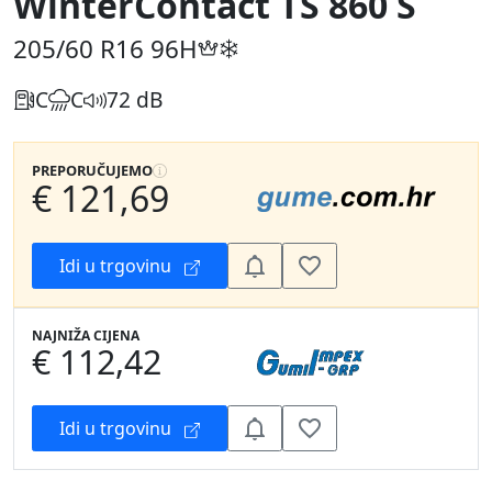
WinterContact TS 860 S
205/60 R16
96H
C
C
72 dB
PREPORUČUJEMO
€ 121,69
Idi u trgovinu
NAJNIŽA CIJENA
€ 112,42
Idi u trgovinu