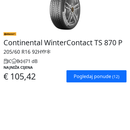
Continental WinterContact TS 870 P
205/60 R16
92H
C
B
71 dB
NAJNIŽA CIJENA
€ 105,42
Pogledaj ponude
(12)