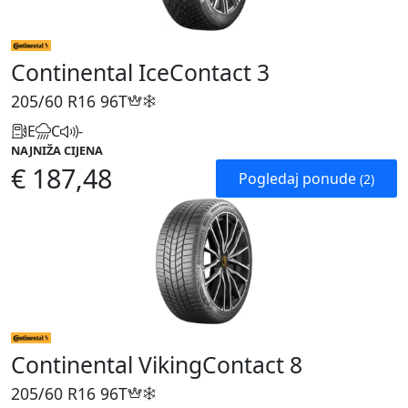
Continental IceContact 3
205/60 R16
96T
E
C
-
NAJNIŽA CIJENA
€ 187,48
Pogledaj ponude
(2)
Continental VikingContact 8
205/60 R16
96T