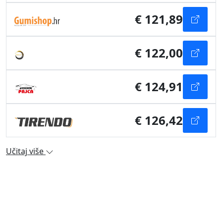
€ 121,89
€ 122,00
€ 124,91
€ 126,42
Učitaj više