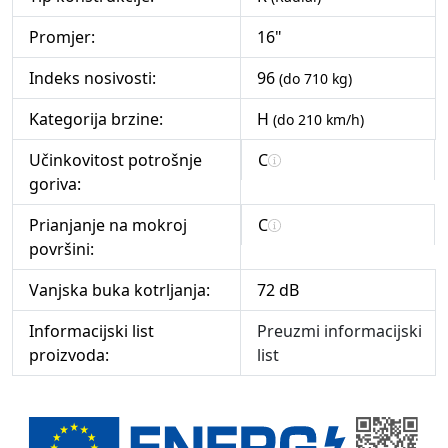
Promjer:
16"
Indeks nosivosti:
96
(do 710 kg)
Kategorija brzine:
H
(do 210 km/h)
Učinkovitost potrošnje
C
goriva:
Prianjanje na mokroj
C
površini:
Vanjska buka kotrljanja:
72 dB
Informacijski list
Preuzmi informacijski
proizvoda:
list