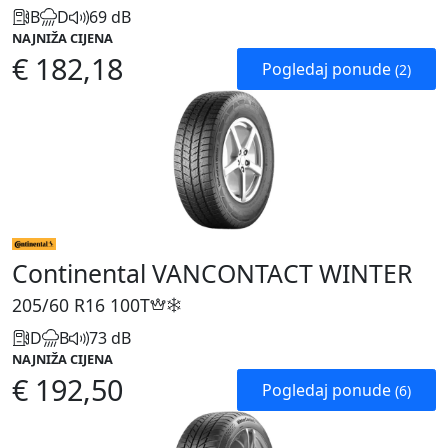
B
D
69 dB
NAJNIŽA CIJENA
€ 182,18
Pogledaj ponude
(2)
Continental VANCONTACT WINTER
205/60 R16
100T
D
B
73 dB
NAJNIŽA CIJENA
€ 192,50
Pogledaj ponude
(6)