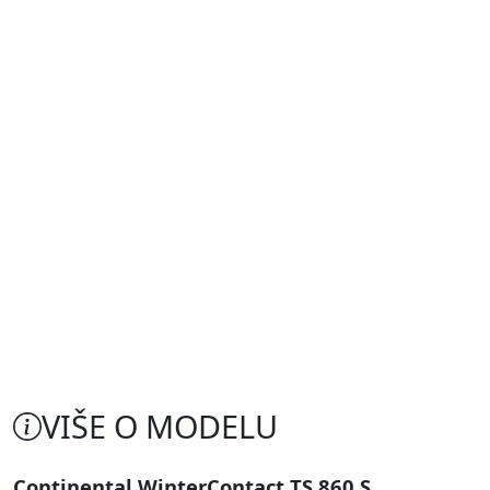
VIŠE O MODELU
Continental WinterContact TS 860 S