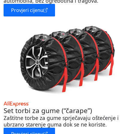
automobila, bez ogrebotina i tragova.
Provjeri cijenu
Set torbi za gume (“čarape”)
Zaštitne torbe za gume sprječavaju oštećenje i
ubrzano starenje guma dok se ne koriste.