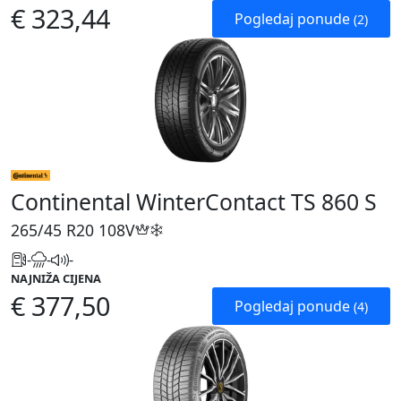
€ 323,44
Pogledaj ponude
(2)
Continental WinterContact TS 860 S
265/45 R20
108V
-
-
-
NAJNIŽA CIJENA
€ 377,50
Pogledaj ponude
(4)