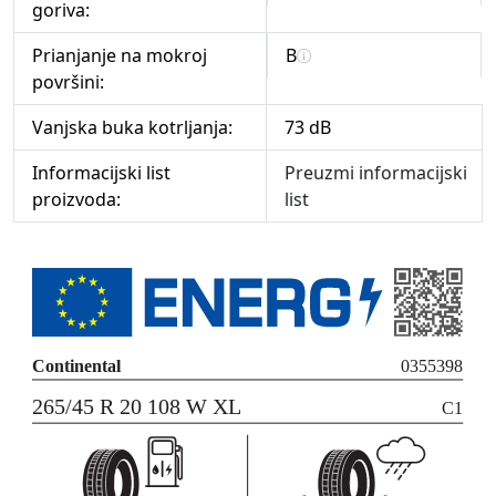
goriva:
Prianjanje na mokroj
B
površini:
Vanjska buka kotrljanja:
73 dB
Informacijski list
Preuzmi informacijski
proizvoda:
list