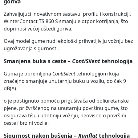
goriva
Zahvaljujući inovativnom sastavu, profilu i konstrukciji,
WinterContact TS 860 S smanjuje otpor kotrljanja, što
doprinosi većoj uštedi goriva.
Ovaj model gume nudi ekološki prihvatljiviju vožnju bez
ugrožavanja sigurnosti.
Smanjena buka s ceste –
ContiSilent
tehnologija
Guma je opremljena
ContiSilent
tehnologijom koja
značajno smanjuje unutarnju buku u vozilu, do čak 9
dB(A).
o je postignuto pomoću prigušivača od poliuretanske
pjene, pričvršćenog na unutarnju površinu gume, što
osigurava tišu i udobniju vožnju, neovisno o površini
ceste i brzini vozila.
Sigurnost nakon bušenja –
Runflat
tehnologija