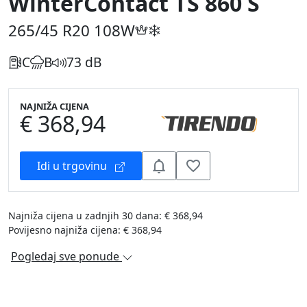
WinterContact TS 860 S
265/45 R20
108W
C
B
73 dB
NAJNIŽA CIJENA
€ 368,94
Idi u trgovinu
Najniža cijena u zadnjih 30 dana: € 368,94
Povijesno najniža cijena: € 368,94
Pogledaj sve ponude