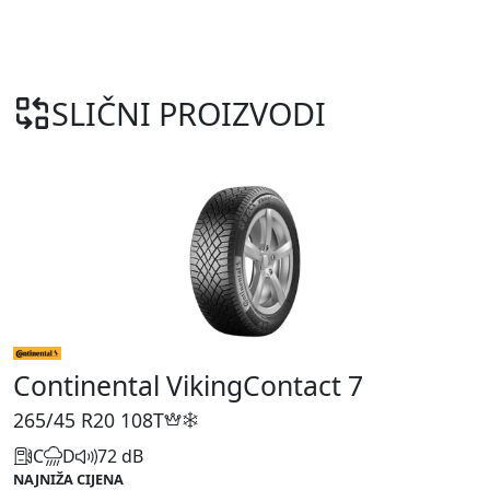
SLIČNI PROIZVODI
Continental VikingContact 7
265/45 R20
108T
C
D
72 dB
NAJNIŽA CIJENA