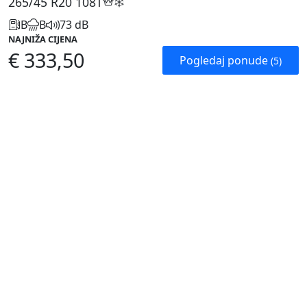
265/45 R20
108T
B
B
73 dB
NAJNIŽA CIJENA
€ 333,50
Pogledaj ponude
(5)