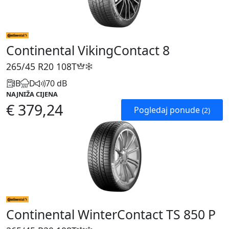
Continental VikingContact 8
265/45 R20
108T
B
D
70 dB
NAJNIŽA CIJENA
€ 379,24
Pogledaj ponude
(2)
Continental WinterContact TS 850 P