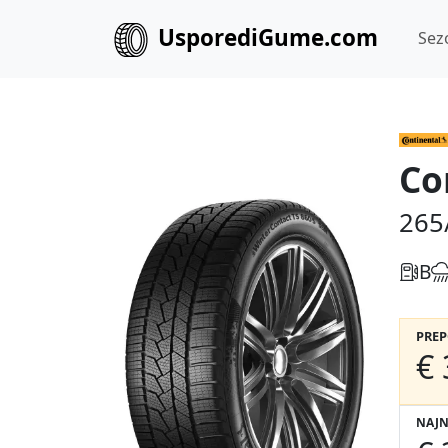
UsporediGume.com
Sez
Co
265
B
PRE
€ 
NAJN