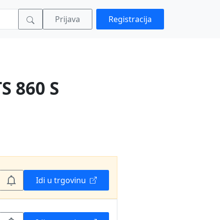
Prijava
Registracija
S 860 S
Idi u trgovinu