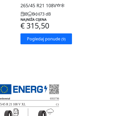
265/45 R21
108V
B
B
73 dB
NAJNIŽA CIJENA
€ 315,50
Pogledaj ponude
(9)