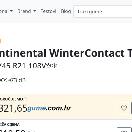
ona
Brend
Testovi
Blog
ntinental WinterContact T
/45 R21
108V
C
73 dB
PORUČUJEMO
321,65
IŽA CIJENA