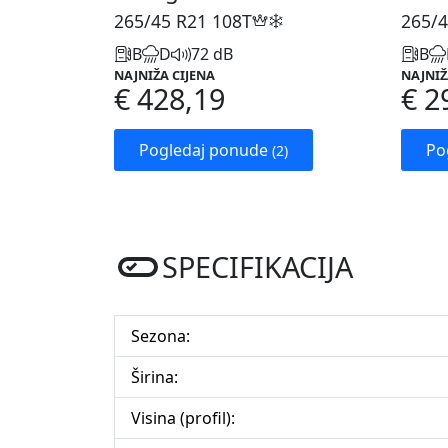
265/45 R21
108T
265/4
B
D
72 dB
B
NAJNIŽA CIJENA
NAJNIŽ
€ 428,19
€ 2
Pogledaj ponude
Po
(2)
SPECIFIKACIJA
Sezona:
Širina:
Visina (profil):