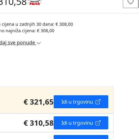
310,58
 cijena u zadnjih 30 dana: € 308,00
no najniža cijena: € 308,00
daj sve ponude
€ 321,65
Idi u trgovinu
€ 310,58
Idi u trgovinu