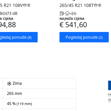
5 R21
108V
265/45 R21
108T
B
73 dB
-
-
-
A CIJENA
NAJNIŽA CIJENA
94,88
€ 541,60
gledaj ponude
Pogledaj ponude
(8)
(2)
Zima
265 mm
45 %
(119 mm)