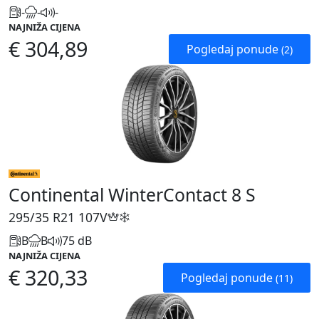
-
-
-
NAJNIŽA CIJENA
€ 304,89
Pogledaj ponude
(2)
Continental WinterContact 8 S
295/35 R21
107V
B
B
75 dB
NAJNIŽA CIJENA
€ 320,33
Pogledaj ponude
(11)