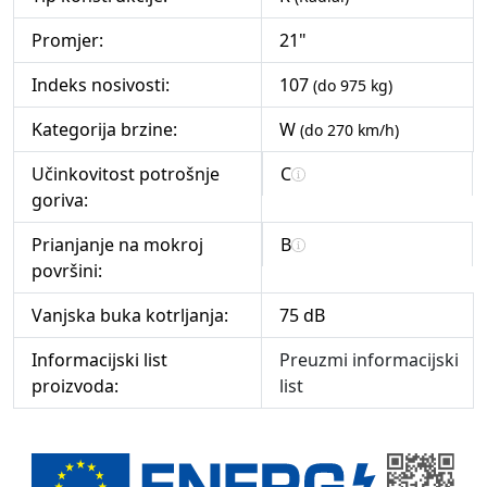
Promjer:
21"
Indeks nosivosti:
107
(do 975 kg)
Kategorija brzine:
W
(do 270 km/h)
Učinkovitost potrošnje
C
goriva:
Prianjanje na mokroj
B
površini:
Vanjska buka kotrljanja:
75 dB
Informacijski list
Preuzmi informacijski
proizvoda:
list