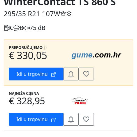
WinterContact TS 860 S
295/35 R21
107W
C
B
75 dB
PREPORUČUJEMO
€ 330,05
Idi u trgovinu
NAJNIŽA CIJENA
€ 328,95
Idi u trgovinu