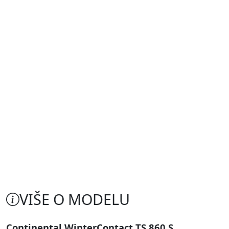
VIŠE O MODELU
Continental WinterContact TS 860 S