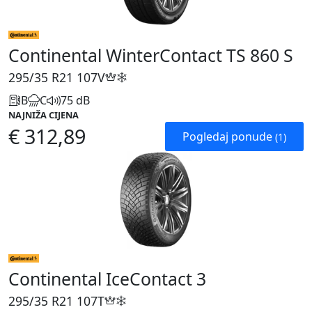
Continental WinterContact TS 860 S
295/35 R21
107V
B
C
75 dB
NAJNIŽA CIJENA
€ 312,89
Pogledaj ponude
(1)
Continental IceContact 3
295/35 R21
107T