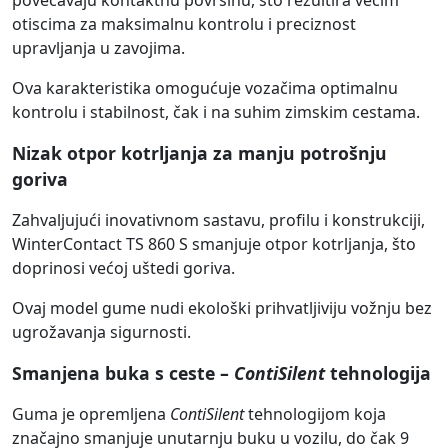
povećavaju kontaktnu površinu, što rezultira većim
otiscima za maksimalnu kontrolu i preciznost
upravljanja u zavojima.
Ova karakteristika omogućuje vozačima optimalnu
kontrolu i stabilnost, čak i na suhim zimskim cestama.
Nizak otpor kotrljanja za manju potrošnju
goriva
Zahvaljujući inovativnom sastavu, profilu i konstrukciji,
WinterContact TS 860 S smanjuje otpor kotrljanja, što
doprinosi većoj uštedi goriva.
Ovaj model gume nudi ekološki prihvatljiviju vožnju bez
ugrožavanja sigurnosti.
Smanjena buka s ceste –
ContiSilent
tehnologija
Guma je opremljena
ContiSilent
tehnologijom koja
značajno smanjuje unutarnju buku u vozilu, do čak 9