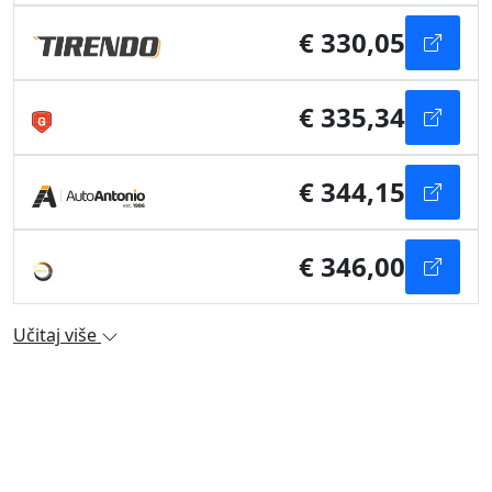
€ 330,05
€ 335,34
€ 344,15
€ 346,00
Učitaj više