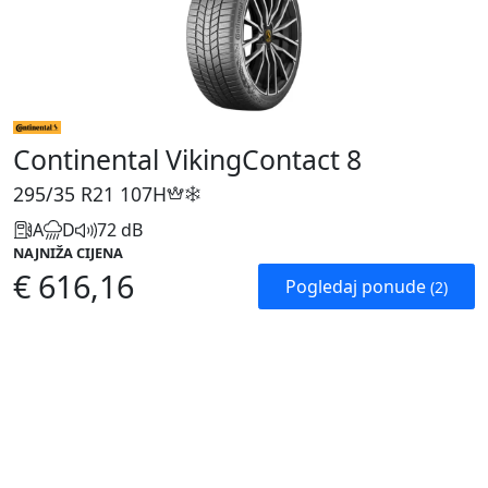
Continental VikingContact 8
295/35 R21
107H
A
D
72 dB
NAJNIŽA CIJENA
€ 616,16
Pogledaj ponude
(2)