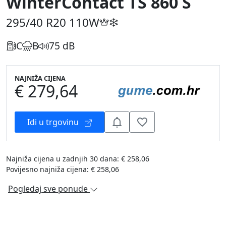
WinterContact TS 860 S
295/40 R20
110W
C
B
75 dB
NAJNIŽA CIJENA
€ 279,64
Idi u trgovinu
Najniža cijena u zadnjih 30 dana: € 258,06
Povijesno najniža cijena: € 258,06
Pogledaj sve ponude