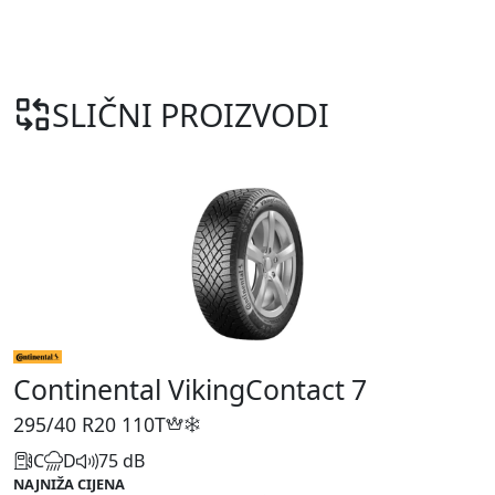
SLIČNI PROIZVODI
Continental VikingContact 7
295/40 R20
110T
C
D
75 dB
NAJNIŽA CIJENA