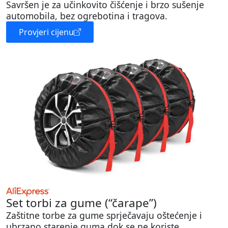
Savršen je za učinkovito čišćenje i brzo sušenje
automobila, bez ogrebotina i tragova.
Provjeri cijenu
Set torbi za gume (“čarape”)
Zaštitne torbe za gume sprječavaju oštećenje i
ubrzano starenje guma dok se ne koriste.