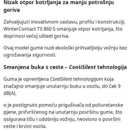
Nizak otpor kotrljanja za manju potrošnju
goriva
Zahvaljujući inovativnom sastavu, profilu i konstrukciji,
WinterContact TS 860 S smanjuje otpor kotrljanja, što
doprinosi većoj uštedi goriva.
Ovaj model gume nudi ekološki prihvatljiviju vožnju bez
ugrožavanja sigurnosti.
Smanjena buka s ceste –
ContiSilent
tehnologija
Guma je opremljena
ContiSilent
tehnologijom koja
značajno smanjuje unutarnju buku u vozilu, do čak 9
dB(A).
o je postignuto pomoću prigušivača od poliuretanske
pjene, pričvršćenog na unutarnju površinu gume, što
osigurava tišu i udobniju vožnju, neovisno o površini
ceste i brzini vozila.