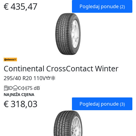
€ 435,47
Pogledaj ponude
(2)
Continental CrossContact Winter
295/40 R20
110V
D
C
75 dB
NAJNIŽA CIJENA
€ 318,03
Pogledaj ponude
(3)