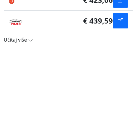
€ 439,59
Učitaj više