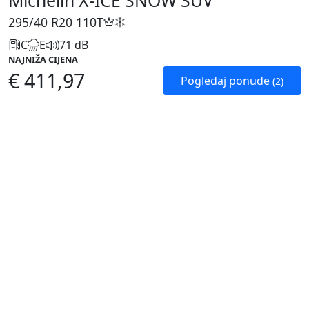
Michelin X-ICE SNOW SUV
295/40 R20
110T
C
E
71 dB
NAJNIŽA CIJENA
€ 411,97
Pogledaj ponude
(2)