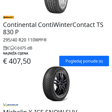
Continental ContiWinterContact TS
830 P
295/40 R20
110W
C
C
75 dB
NAJNIŽA CIJENA
€ 407,50
Pogledaj ponude
(6)