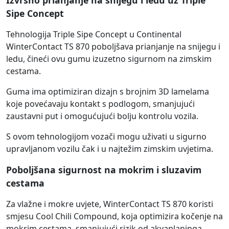
Izvrsno prianjanje na snijegu i ledu uz Triple
Sipe Concept
Tehnologija Triple Sipe Concept u Continental
WinterContact TS 870 poboljšava prianjanje na snijegu i
ledu, čineći ovu gumu izuzetno sigurnom na zimskim
cestama.
Guma ima optimiziran dizajn s brojnim 3D lamelama
koje povećavaju kontakt s podlogom, smanjujući
zaustavni put i omogućujući bolju kontrolu vozila.
S ovom tehnologijom vozači mogu uživati u sigurno
upravljanom vozilu čak i u najtežim zimskim uvjetima.
Poboljšana sigurnost na mokrim i sluzavim
cestama
Za vlažne i mokre uvjete, WinterContact TS 870 koristi
smjesu Cool Chili Compound, koja optimizira kočenje na
mokrim cestama, smanjujući rizik od akvaplaninga.