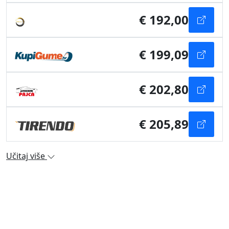
€ 192,00
€ 199,09
€ 202,80
€ 205,89
Učitaj više