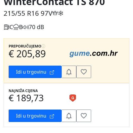
WinterContact TS 870
215/55 R16
97V
C
B
70 dB
PREPORUČUJEMO
€ 205,89
Idi u trgovinu
NAJNIŽA CIJENA
€ 189,73
Idi u trgovinu