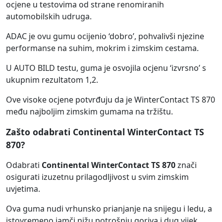
ocjene u testovima od strane renomiranih
automobilskih udruga.
ADAC je ovu gumu ocijenio ‘dobro’, pohvalivši njezine
performanse na suhim, mokrim i zimskim cestama.
U AUTO BILD testu, guma je osvojila ocjenu ‘izvrsno’ s
ukupnim rezultatom 1,2.
Ove visoke ocjene potvrđuju da je WinterContact TS 870
među najboljim zimskim gumama na tržištu.
Zašto odabrati Continental WinterContact TS
870?
Odabrati
Continental WinterContact TS 870
znači
osigurati izuzetnu prilagodljivost u svim zimskim
uvjetima.
Ova guma nudi vrhunsko prianjanje na snijegu i ledu, a
istovremeno jamči nižu potrošnju goriva i dug vijek