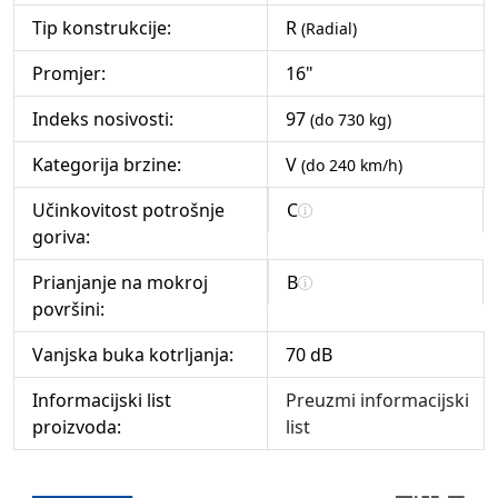
Tip konstrukcije:
R
(Radial)
Promjer:
16"
Indeks nosivosti:
97
(do 730 kg)
Kategorija brzine:
V
(do 240 km/h)
Učinkovitost potrošnje
C
goriva:
Prianjanje na mokroj
B
površini:
Vanjska buka kotrljanja:
70 dB
Informacijski list
Preuzmi informacijski
proizvoda:
list