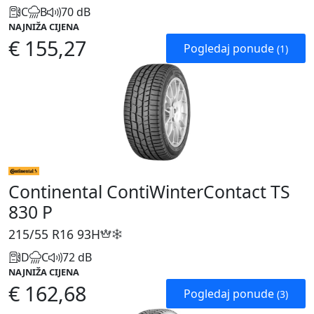
C
B
70 dB
NAJNIŽA CIJENA
€ 155,27
Pogledaj ponude
(1)
Continental ContiWinterContact TS
830 P
215/55 R16
93H
D
C
72 dB
NAJNIŽA CIJENA
€ 162,68
Pogledaj ponude
(3)