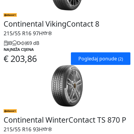
Continental VikingContact 8
215/55 R16
97H
B
D
69 dB
NAJNIŽA CIJENA
€ 203,86
Pogledaj ponude
(2)
Continental WinterContact TS 870 P
215/55 R16
93H