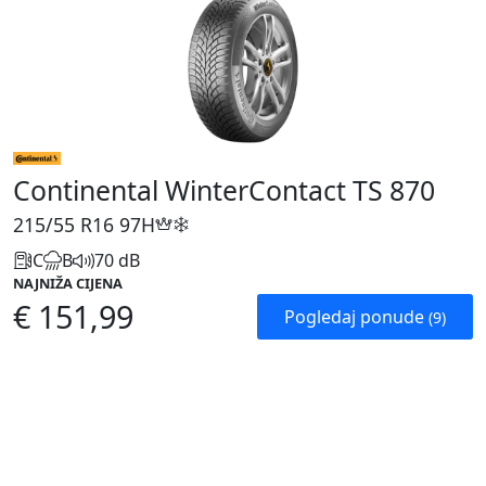
Continental WinterContact TS 870
215/55 R16
97H
C
B
70 dB
NAJNIŽA CIJENA
€ 151,99
Pogledaj ponude
(9)