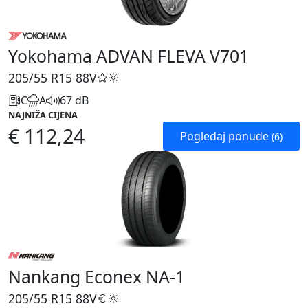
Yokohama ADVAN FLEVA V701
205/55 R15
88V
C
A
67 dB
NAJNIŽA CIJENA
€ 112,24
Pogledaj ponude
(6)
Nankang Econex NA-1
205/55 R15
88V