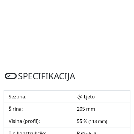
SPECIFIKACIJA
Sezona:
Ljeto
Širina:
205 mm
Visina (profil):
55 %
(113 mm)
Tip konstrukcije:
R
(Radial)