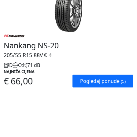
Nankang NS-20
205/55 R15
88V
D
C
71 dB
NAJNIŽA CIJENA
€ 66,00
Pogledaj ponude
(5)