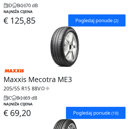
D
B
70 dB
NAJNIŽA CIJENA
€ 125,85
Pogledaj ponude
(2)
Maxxis Mecotra ME3
205/55 R15
88V
C
B
69 dB
NAJNIŽA CIJENA
€ 69,20
Pogledaj ponude
(10)