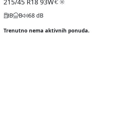
215/45 R18
93W
B
B
68 dB
Trenutno nema aktivnih ponuda.