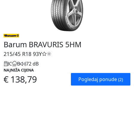
Barum BRAVURIS 5HM
215/45 R18
93Y
C
B
72 dB
NAJNIŽA CIJENA
€ 138,79
Pogledaj ponude
(2)