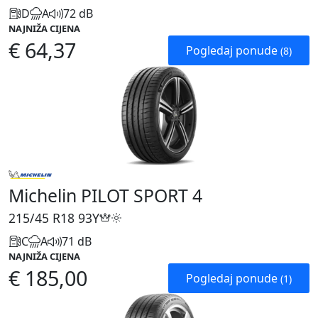
D
A
72 dB
NAJNIŽA CIJENA
€ 64,37
Pogledaj ponude
(8)
Michelin PILOT SPORT 4
215/45 R18
93Y
C
A
71 dB
NAJNIŽA CIJENA
€ 185,00
Pogledaj ponude
(1)