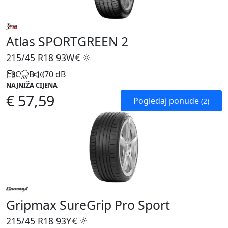
Atlas SPORTGREEN 2
215/45 R18
93W
C
B
70 dB
NAJNIŽA CIJENA
€ 57,59
Pogledaj ponude
(2)
Gripmax SureGrip Pro Sport
215/45 R18
93Y