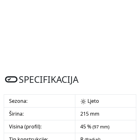
SPECIFIKACIJA
Sezona:
Ljeto
Širina:
215 mm
Visina (profil):
45 %
(97 mm)
Tip konstrukcije:
R
(Radial)