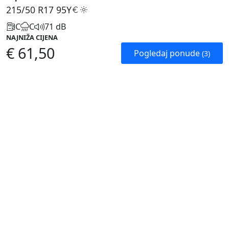
215/50 R17
95Y
C
C
71 dB
NAJNIŽA CIJENA
€ 61,50
Pogledaj ponude
(3)