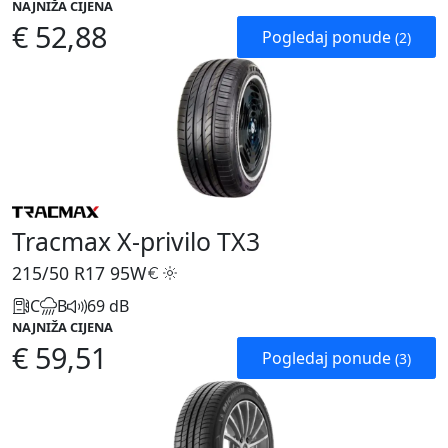
NAJNIŽA CIJENA
€ 52,88
Pogledaj ponude
(2)
Tracmax X-privilo TX3
215/50 R17
95W
C
B
69 dB
NAJNIŽA CIJENA
€ 59,51
Pogledaj ponude
(3)