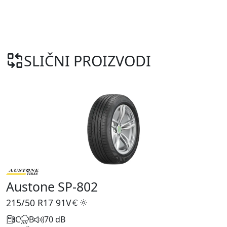
SLIČNI PROIZVODI
Austone SP-802
215/50 R17
91V
C
B
70 dB