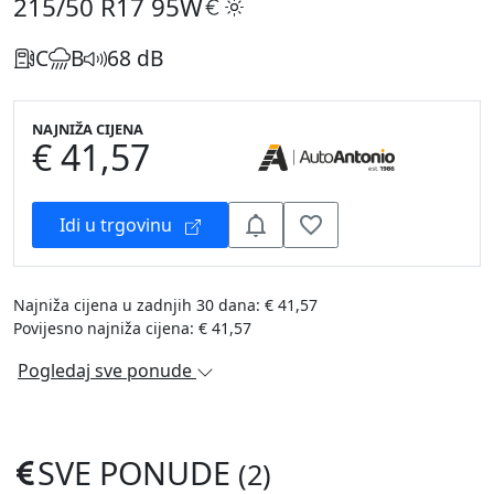
215/50 R17
95W
C
B
68 dB
NAJNIŽA CIJENA
€ 41,57
Idi u trgovinu
Najniža cijena u zadnjih 30 dana: € 41,57
Povijesno najniža cijena: € 41,57
Pogledaj sve ponude
SVE PONUDE
(2)