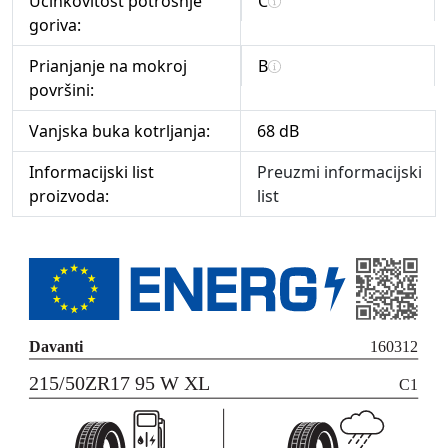
Učinkovitost potrošnje
C
goriva:
Prianjanje na mokroj
B
površini:
Vanjska buka kotrljanja:
68 dB
Informacijski list
Preuzmi informacijski
proizvoda:
list