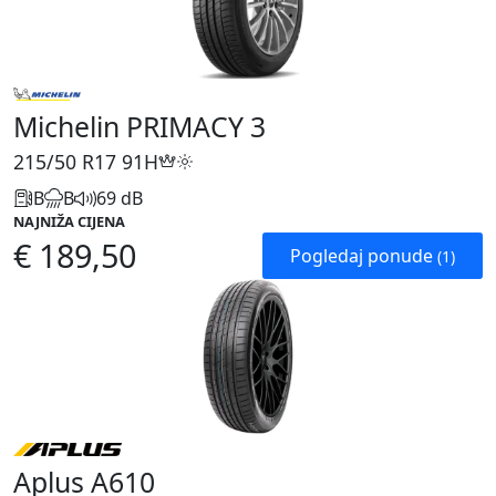
Michelin PRIMACY 3
215/50 R17
91H
B
B
69 dB
NAJNIŽA CIJENA
€ 189,50
Pogledaj ponude
(1)
Aplus A610