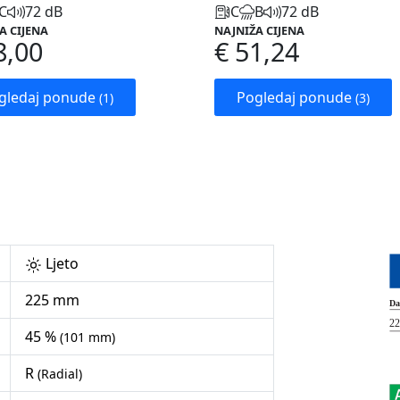
C
72 dB
C
B
72 dB
A CIJENA
NAJNIŽA CIJENA
8,00
€ 51,24
gledaj ponude
Pogledaj ponude
(1)
(3)
Ljeto
225 mm
45 %
(101 mm)
R
(Radial)