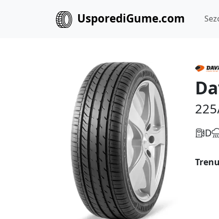
UsporediGume.com
Sez
Da
225
D
Trenu