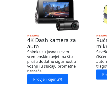
4K Dash kamera za
Ruč
auto
mik
Snimke su jasne u svim
Savrš
vremenskim uvjetima što
čišćen
pruža dodatnu sigurnost u
autom
vožnji i u slučaju prometne
trago
nesreće.
Pr
Provjeri cijenu