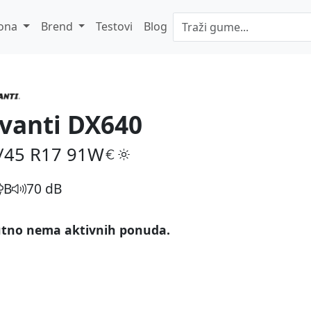
ona
Brend
Testovi
Blog
vanti DX640
/45 R17
91W
B
70 dB
tno nema aktivnih ponuda.