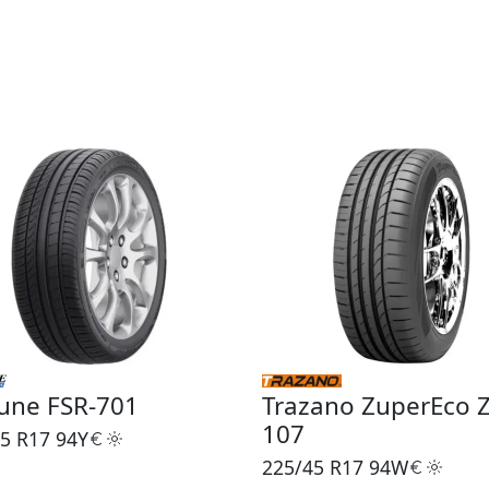
une FSR-701
Trazano ZuperEco Z
107
5 R17
94Y
225/45 R17
94W