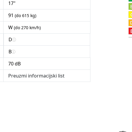
17"
91
(do 615 kg)
W
(do 270 km/h)
D
B
70 dB
Preuzmi informacijski list