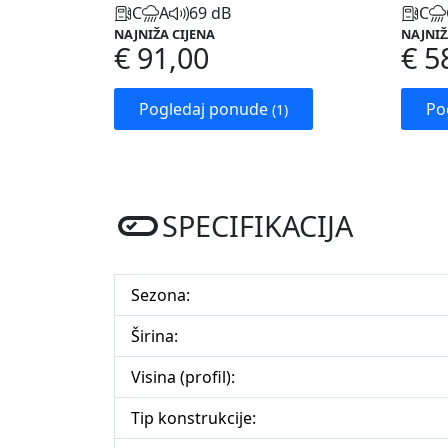
C
A
69 dB
C
NAJNIŽA CIJENA
NAJNIŽ
€ 91,00
€ 5
Pogledaj ponude
Po
(1)
SPECIFIKACIJA
Sezona:
Širina:
Visina (profil):
Tip konstrukcije: