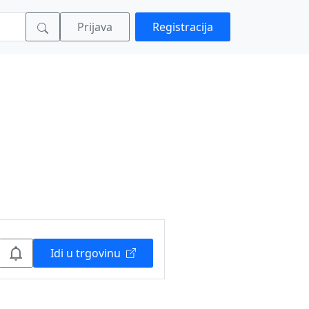
Prijava
Registracija
Idi u trgovinu