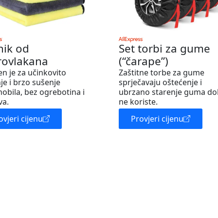
nik od
Set torbi za gume
rovlakana
(“čarape”)
en je za učinkovito
Zaštitne torbe za gume
je i brzo sušenje
sprječavaju oštećenje i
obila, bez ogrebotina i
ubrzano starenje guma do
va.
ne koriste.
ovjeri cijenu
Provjeri cijenu