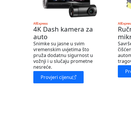
4K Dash kamera za
Ruč
auto
mik
Snimke su jasne u svim
Savrš
vremenskim uvjetima što
čišćen
pruža dodatnu sigurnost u
autom
vožnji i u slučaju prometne
trago
nesreće.
Pr
Provjeri cijenu