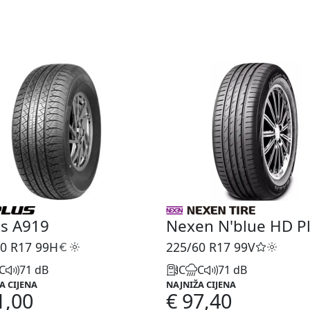
us A919
Nexen N'blue HD P
0 R17
99H
225/60 R17
99V
C
71 dB
C
C
71 dB
A CIJENA
NAJNIŽA CIJENA
1,00
€ 97,40