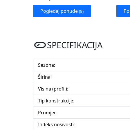
Pogledaj ponude
Po
(8)
SPECIFIKACIJA
Sezona:
Širina:
Visina (profil):
Tip konstrukcije:
Promjer:
Indeks nosivosti: