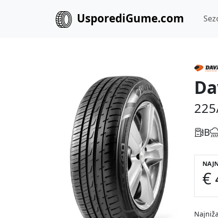
UsporediGume.com
Sez
Da
225
B
NAJN
€ 
Najniža