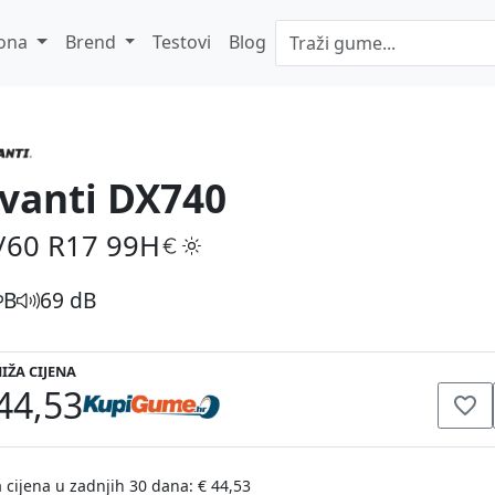
ona
Brend
Testovi
Blog
vanti DX740
/60 R17
99H
B
69 dB
IŽA CIJENA
44,53
 cijena u zadnjih 30 dana: € 44,53