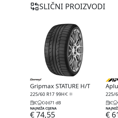
SLIČNI PROIZVODI
Gripmax STATURE H/T
Apl
225/60 R17
99H
225/6
C
C
71 dB
C
NAJNIŽA CIJENA
NAJNIŽ
€ 74,55
€ 6