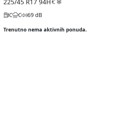
225/45 R17
94H
C
C
69 dB
Trenutno nema aktivnih ponuda.