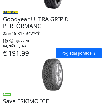
Goodyear ULTRA GRIP 8
PERFORMANCE
225/45 R17
94V
C
C
72 dB
NAJNIŽA CIJENA
€ 191,99
Pogledaj ponude
(2)
Sava ESKIMO ICE