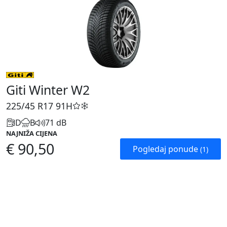
Giti Winter W2
225/45 R17
91H
D
B
71 dB
NAJNIŽA CIJENA
€ 90,50
Pogledaj ponude
(1)