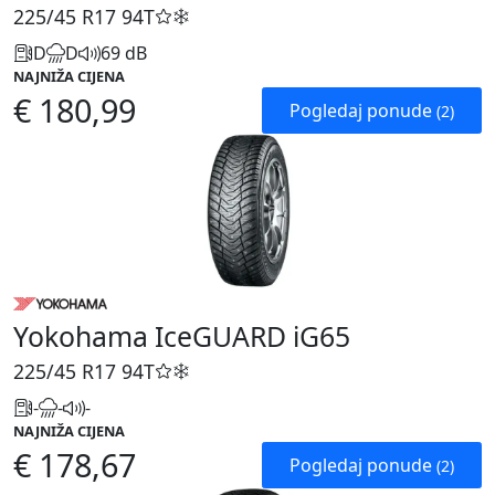
225/45 R17
94T
D
D
69 dB
NAJNIŽA CIJENA
€ 180,99
Pogledaj ponude
(2)
Yokohama IceGUARD iG65
225/45 R17
94T
-
-
-
NAJNIŽA CIJENA
€ 178,67
Pogledaj ponude
(2)