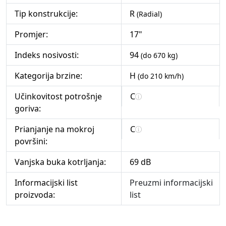
Tip konstrukcije:
R
(Radial)
Promjer:
17"
Indeks nosivosti:
94
(do 670 kg)
Kategorija brzine:
H
(do 210 km/h)
Učinkovitost potrošnje
C
goriva:
Prianjanje na mokroj
C
površini:
Vanjska buka kotrljanja:
69 dB
Informacijski list
Preuzmi informacijski
proizvoda:
list