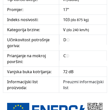
Promjer:
17"
Indeks nosivosti:
103
(do 875 kg)
Kategorija brzine:
V
(do 240 km/h)
Učinkovitost potrošnje
D
goriva:
Prianjanje na mokroj
C
površini:
Vanjska buka kotrljanja:
72 dB
Informacijski list
Preuzmi informacijski
proizvoda:
list