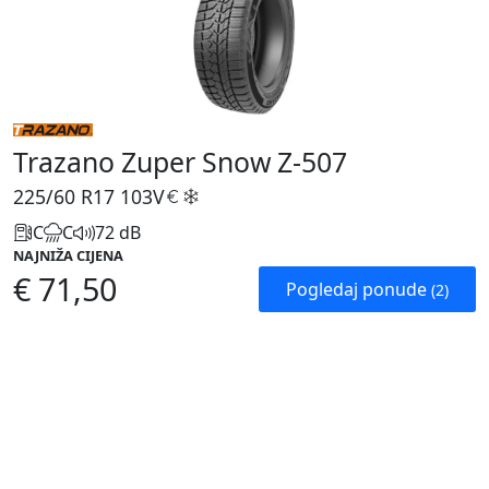
Trazano Zuper Snow Z-507
225/60 R17
103V
C
C
72 dB
NAJNIŽA CIJENA
€ 71,50
Pogledaj ponude
(2)