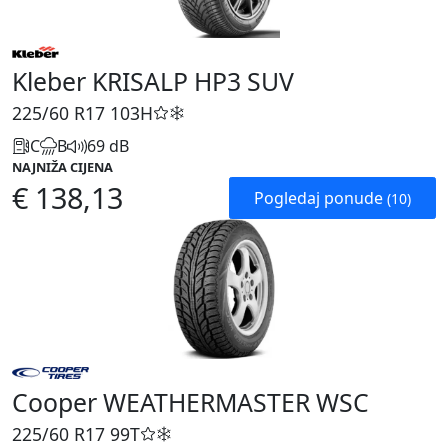
Kleber KRISALP HP3 SUV
225/60 R17
103H
C
B
69 dB
NAJNIŽA CIJENA
€ 138,13
Pogledaj ponude
(10)
Cooper WEATHERMASTER WSC
225/60 R17
99T