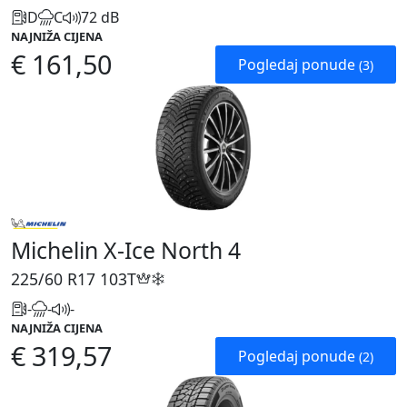
D
C
72 dB
NAJNIŽA CIJENA
€ 161,50
Pogledaj ponude
(3)
Michelin X-Ice North 4
225/60 R17
103T
-
-
-
NAJNIŽA CIJENA
€ 319,57
Pogledaj ponude
(2)