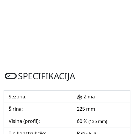
SPECIFIKACIJA
Sezona:
Zima
Širina:
225 mm
Visina (profil):
60 %
(135 mm)
Tip konstrukcije:
R
(Radial)