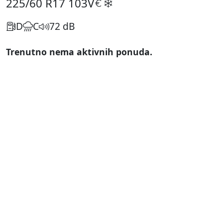
225/60 R17
103V
D
C
72 dB
Trenutno nema aktivnih ponuda.