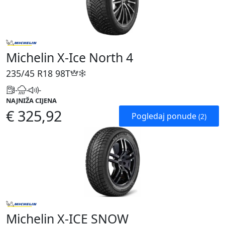
Michelin X-Ice North 4
235/45 R18
98T
-
-
-
NAJNIŽA CIJENA
€ 325,92
Pogledaj ponude
(2)
Michelin X-ICE SNOW