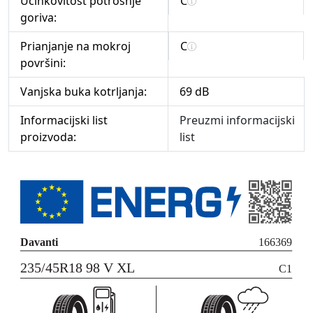
Učinkovitost potrošnje
C
goriva:
Prianjanje na mokroj
C
površini:
Vanjska buka kotrljanja:
69 dB
Informacijski list
Preuzmi informacijski
proizvoda:
list