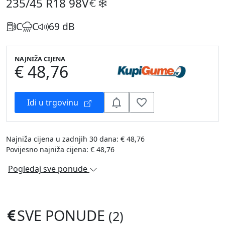
235/45 R18
98V
C
C
69 dB
NAJNIŽA CIJENA
€ 48,76
Idi u trgovinu
Najniža cijena u zadnjih 30 dana: € 48,76
Povijesno najniža cijena: € 48,76
Pogledaj sve ponude
SVE PONUDE
(2)