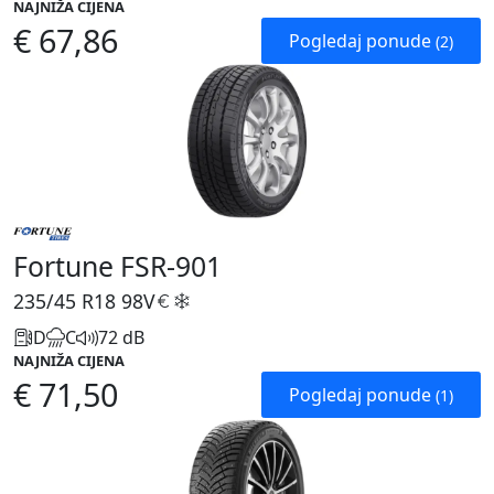
NAJNIŽA CIJENA
€ 67,86
Pogledaj ponude
(2)
Fortune FSR-901
235/45 R18
98V
D
C
72 dB
NAJNIŽA CIJENA
€ 71,50
Pogledaj ponude
(1)