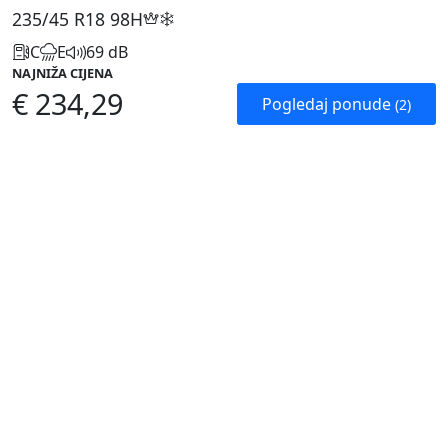
235/45 R18
98H
C
E
69 dB
NAJNIŽA CIJENA
€ 234,29
Pogledaj ponude
(2)