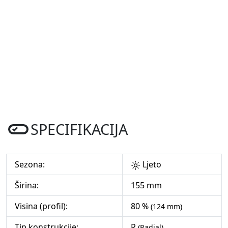
SPECIFIKACIJA
Sezona:
Ljeto
Širina:
155 mm
Visina (profil):
80 %
(124 mm)
Tip konstrukcije:
R
(Radial)