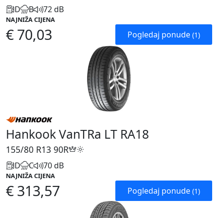
D
B
72 dB
NAJNIŽA CIJENA
€ 70,03
Pogledaj ponude
(1)
Hankook VanTRa LT RA18
155/80 R13
90R
D
C
70 dB
NAJNIŽA CIJENA
€ 313,57
Pogledaj ponude
(1)