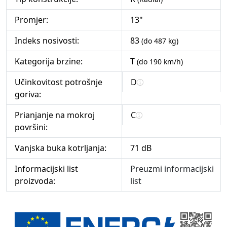
Promjer:
13"
Indeks nosivosti:
83
(do 487 kg)
Kategorija brzine:
T
(do 190 km/h)
Učinkovitost potrošnje
D
goriva:
Prianjanje na mokroj
C
površini:
Vanjska buka kotrljanja:
71 dB
Informacijski list
Preuzmi informacijski
proizvoda:
list