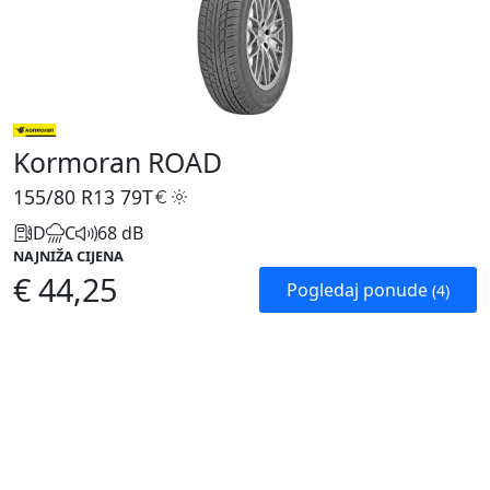
Kormoran ROAD
155/80 R13
79T
D
C
68 dB
NAJNIŽA CIJENA
€ 44,25
Pogledaj ponude
(4)