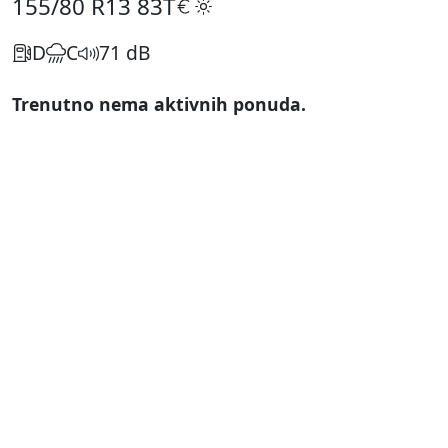
155/80 R13
83T
D
C
71 dB
Trenutno nema aktivnih ponuda.