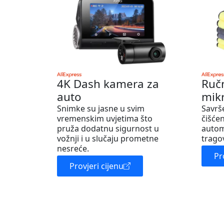
4K Dash kamera za
Ruč
auto
mik
Snimke su jasne u svim
Savrš
vremenskim uvjetima što
čišćen
pruža dodatnu sigurnost u
autom
vožnji i u slučaju prometne
trago
nesreće.
Pr
Provjeri cijenu