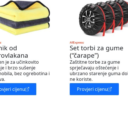
nik od
Set torbi za gume
rovlakana
(“čarape”)
en je za učinkovito
Zaštitne torbe za gume
je i brzo sušenje
sprječavaju oštećenje i
obila, bez ogrebotina i
ubrzano starenje guma do
va.
ne koriste.
ovjeri cijenu
Provjeri cijenu