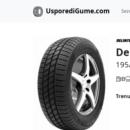
UsporediGume.com
Sez
De
195
B
Trenu