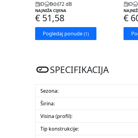
D
B
72 dB
D
NAJNIŽA CIJENA
NAJNIŽ
€ 51,58
€ 6
Pogledaj ponude
Po
(1)
SPECIFIKACIJA
Sezona:
Širina:
Visina (profil):
Tip konstrukcije: