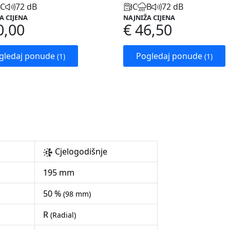
C
72 dB
C
B
72 dB
A CIJENA
NAJNIŽA CIJENA
0,00
€ 46,50
gledaj ponude
Pogledaj ponude
(1)
(1)
Cjelogodišnje
195 mm
50 %
(98 mm)
R
(Radial)