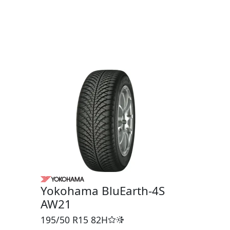
Yokohama BluEarth-4S
AW21
195/50 R15
82H