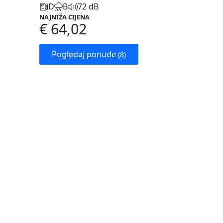
D
B
72 dB
NAJNIŽA CIJENA
€ 64,02
Pogledaj ponude
(8)