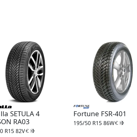
lla SETULA 4
Fortune FSR-401
SON RA03
195/50 R15
86W
0 R15
82V