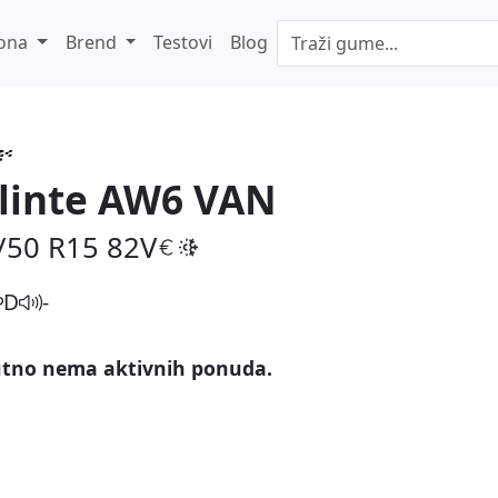
ona
Brend
Testovi
Blog
linte AW6 VAN
/50 R15
82V
D
-
tno nema aktivnih ponuda.