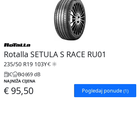
Rotalla SETULA S RACE RU01
235/50 R19
103Y
C
B
69 dB
NAJNIŽA CIJENA
€ 95,50
Pogledaj ponude
(1)