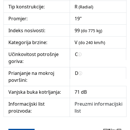
Tip konstrukcije:
R
(Radial)
Promjer:
19"
Indeks nosivosti:
99
(do 775 kg)
Kategorija brzine:
V
(do 240 km/h)
Učinkovitost potrošnje
C
goriva:
Prianjanje na mokroj
D
površini:
Vanjska buka kotrljanja:
71 dB
Informacijski list
Preuzmi informacijski
proizvoda:
list