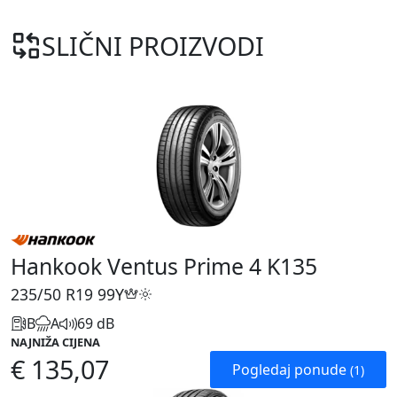
SLIČNI PROIZVODI
Hankook Ventus Prime 4 K135
235/50 R19
99Y
B
A
69 dB
NAJNIŽA CIJENA
€ 135,07
Pogledaj ponude
(1)