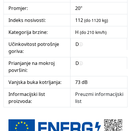
Promjer:
20"
Indeks nosivosti:
112
(do 1120 kg)
Kategorija brzine:
H
(do 210 km/h)
Učinkovitost potrošnje
D
goriva:
Prianjanje na mokroj
D
površini:
Vanjska buka kotrljanja:
73 dB
Informacijski list
Preuzmi informacijski
proizvoda:
list