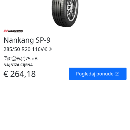
Nankang SP-9
285/50 R20
116V
C
B
75 dB
NAJNIŽA CIJENA
€ 264,18
Pogledaj ponude
(2)