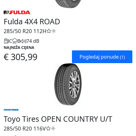
Fulda 4X4 ROAD
285/50 R20
112H
C
B
74 dB
NAJNIŽA CIJENA
€ 305,99
Pogledaj ponude
(1)
Toyo Tires OPEN COUNTRY U/T
285/50 R20
116V