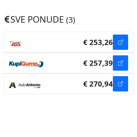
SVE PONUDE
(3)
€ 253,26
€ 257,39
€ 270,94