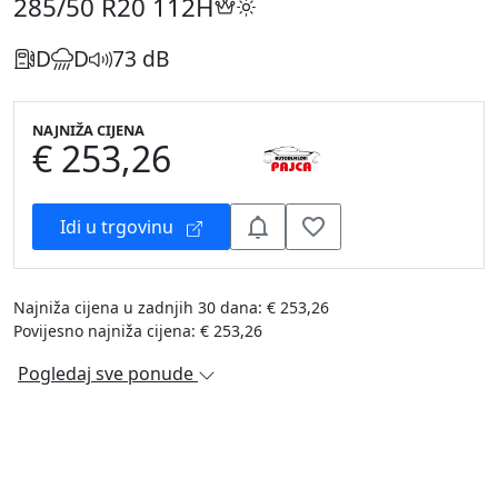
285/50 R20
112H
D
D
73 dB
NAJNIŽA CIJENA
€ 253,26
Idi u trgovinu
Najniža cijena u zadnjih 30 dana: € 253,26
Povijesno najniža cijena: € 253,26
Pogledaj sve ponude