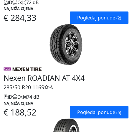
D
C
72 dB
NAJNIŽA CIJENA
€ 284,33
Pogledaj ponude
(2)
Nexen ROADIAN AT 4X4
285/50 R20
116S
D
D
74 dB
NAJNIŽA CIJENA
€ 188,52
Pogledaj ponude
(5)