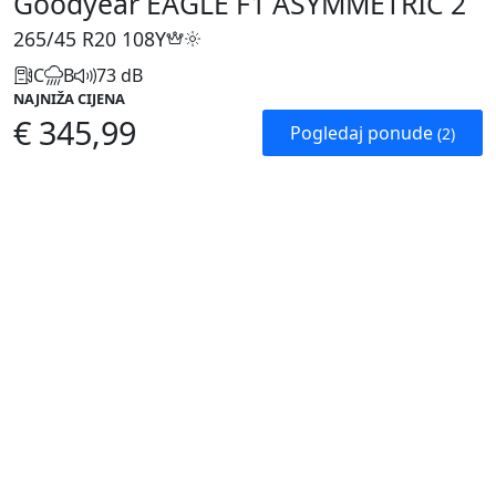
Goodyear EAGLE F1 ASYMMETRIC 2
265/45 R20
108Y
C
B
73 dB
NAJNIŽA CIJENA
€ 345,99
Pogledaj ponude
(2)