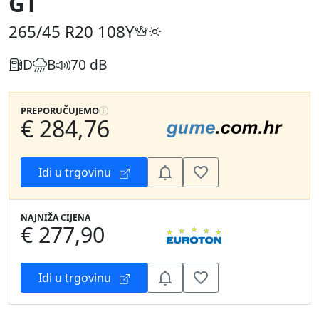
GT
265/45 R20
108Y
D
B
70 dB
PREPORUČUJEMO
€ 284,76
Idi u trgovinu
NAJNIŽA CIJENA
€ 277,90
Idi u trgovinu