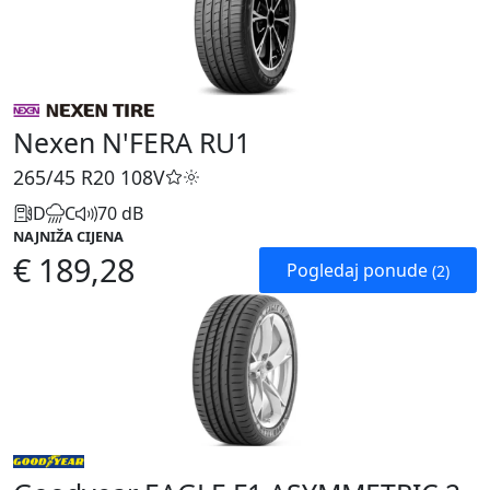
Nexen N'FERA RU1
265/45 R20
108V
D
C
70 dB
NAJNIŽA CIJENA
€ 189,28
Pogledaj ponude
(2)