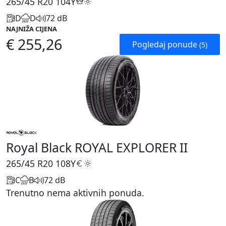
265/45 R20
104Y
D
D
72 dB
NAJNIŽA CIJENA
€ 255,26
Pogledaj ponude
(5)
Royal Black ROYAL EXPLORER II
265/45 R20
108Y
C
B
72 dB
Trenutno nema aktivnih ponuda.