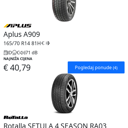
Aplus A909
165/70 R14
81H
D
C
71 dB
NAJNIŽA CIJENA
€ 40,79
Pogledaj ponude
(4)
Rotalla SETULA 4 SEASON RA03