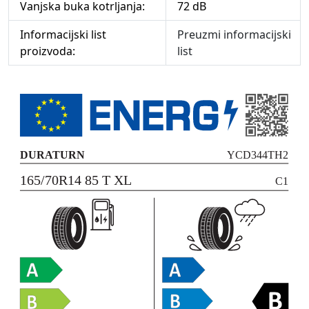
Vanjska buka kotrljanja:
72 dB
Informacijski list
Preuzmi informacijski
proizvoda:
list