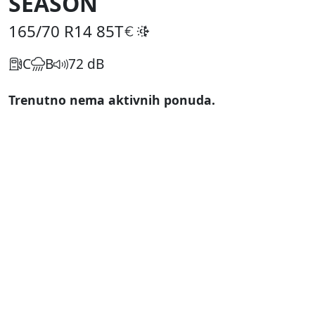
SEASON
165/70 R14
85T
C
B
72 dB
Trenutno nema aktivnih ponuda.