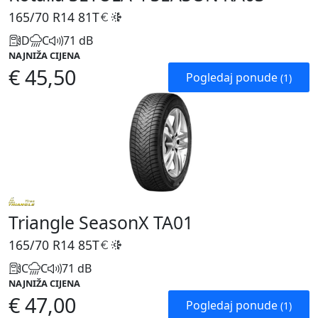
165/70 R14
81T
D
C
71 dB
NAJNIŽA CIJENA
€ 45,50
Pogledaj ponude
(1)
Triangle SeasonX TA01
165/70 R14
85T
C
C
71 dB
NAJNIŽA CIJENA
€ 47,00
Pogledaj ponude
(1)