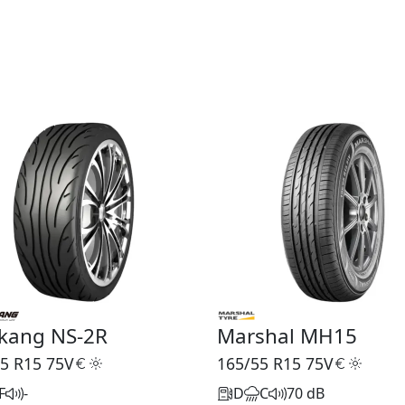
kang NS-2R
Marshal MH15
5 R15
75V
165/55 R15
75V
F
-
D
C
70 dB