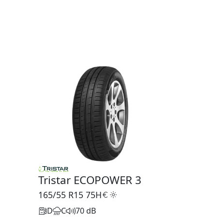
Tristar ECOPOWER 3
165/55 R15
75H
D
C
70 dB