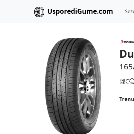
UsporediGume.com
Sez
Du
165
C
Trenu