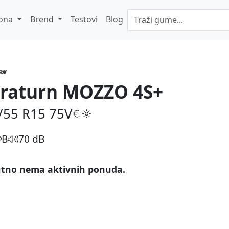
ona
Brend
Testovi
Blog
raturn MOZZO 4S+
/55 R15
75V
B
70 dB
tno nema aktivnih ponuda.