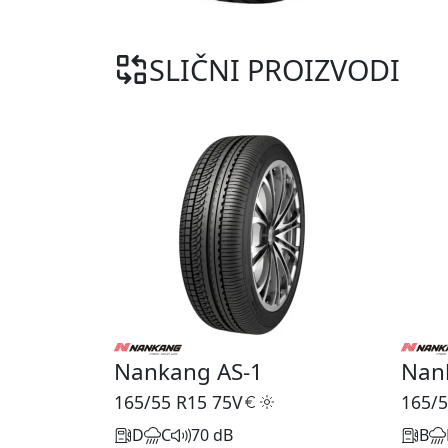
SLIČNI PROIZVODI
Nankang AS-1
Nan
165/55 R15
75V
165/5
D
C
70 dB
B