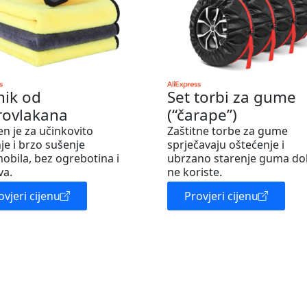
nik od
Set torbi za gume
rovlakana
(“čarape”)
en je za učinkovito
Zaštitne torbe za gume
je i brzo sušenje
sprječavaju oštećenje i
obila, bez ogrebotina i
ubrzano starenje guma do
va.
ne koriste.
ovjeri cijenu
Provjeri cijenu