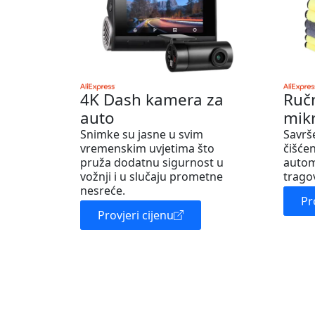
4K Dash kamera za
Ruč
auto
mik
Snimke su jasne u svim
Savrš
vremenskim uvjetima što
čišćen
pruža dodatnu sigurnost u
autom
vožnji i u slučaju prometne
trago
nesreće.
Pr
Provjeri cijenu