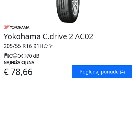
Yokohama C.drive 2 AC02
205/55 R16
91H
C
C
70 dB
NAJNIŽA CIJENA
€ 78,66
Pogledaj ponude
(4)