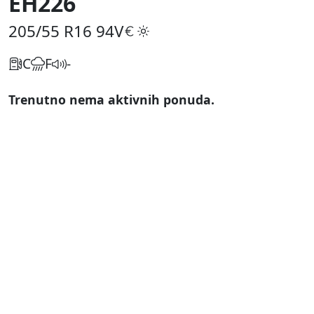
EH226
205/55 R16
94V
C
F
-
Trenutno nema aktivnih ponuda.