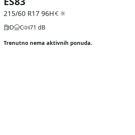
ES83
215/60 R17
96H
D
C
71 dB
Trenutno nema aktivnih ponuda.