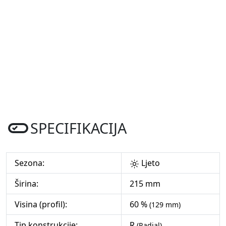
SPECIFIKACIJA
Sezona:
Ljeto
Širina:
215 mm
Visina (profil):
60 %
(129 mm)
Tip konstrukcije:
R
(Radial)