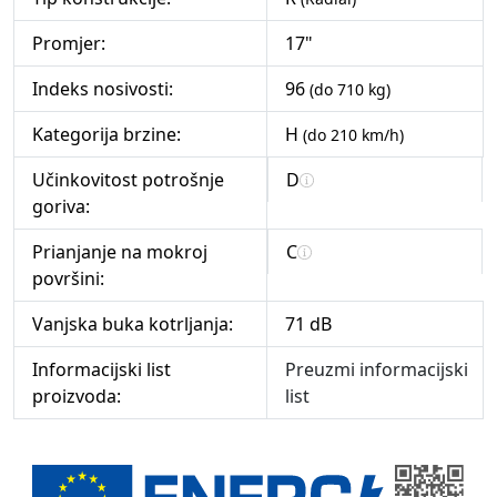
Promjer:
17"
Indeks nosivosti:
96
(do 710 kg)
Kategorija brzine:
H
(do 210 km/h)
Učinkovitost potrošnje
D
goriva:
Prianjanje na mokroj
C
površini:
Vanjska buka kotrljanja:
71 dB
Informacijski list
Preuzmi informacijski
proizvoda:
list