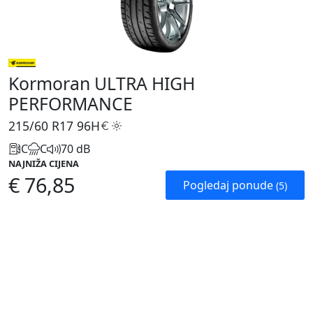
Kormoran ULTRA HIGH
PERFORMANCE
215/60 R17
96H
C
C
70 dB
NAJNIŽA CIJENA
€ 76,85
Pogledaj ponude
(5)