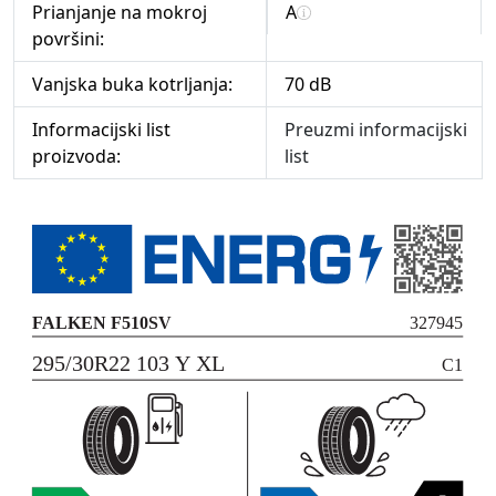
Prianjanje na mokroj
A
površini:
Vanjska buka kotrljanja:
70 dB
Informacijski list
Preuzmi informacijski
proizvoda:
list