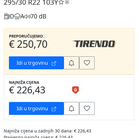
295/30 R22
103Y
D
A
70 dB
PREPORUČUJEMO
€ 250,70
Idi u trgovinu
NAJNIŽA CIJENA
€ 226,43
Idi u trgovinu
Najniža cijena u zadnjih 30 dana: € 226,43
Povijesno najniža cijena: € 226,43