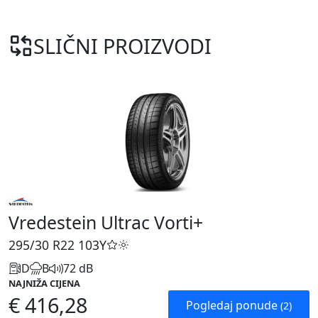
SLIČNI PROIZVODI
Vredestein Ultrac Vorti+
295/30 R22
103Y
D
B
72 dB
NAJNIŽA CIJENA
€ 416,28
Pogledaj ponude
(2)