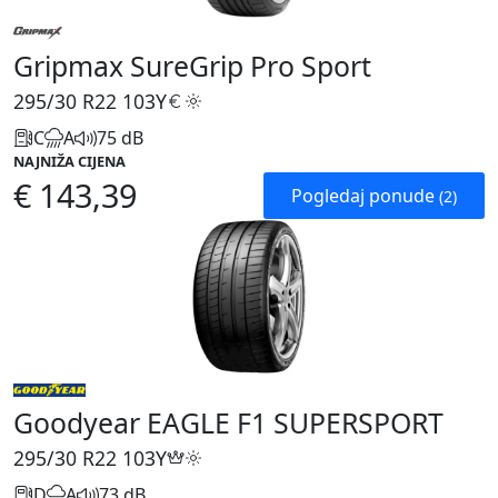
Gripmax SureGrip Pro Sport
295/30 R22
103Y
C
A
75 dB
NAJNIŽA CIJENA
€ 143,39
Pogledaj ponude
(2)
Goodyear EAGLE F1 SUPERSPORT
295/30 R22
103Y
D
A
73 dB