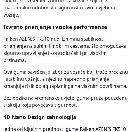
čineći je savršenim izborom za vozače koji žele
maksimalnu udobnost i sigurnost u svim uvjetima
vožnje.
Izvrsno prianjanje i visoke performanse
Falken AZENIS FK510 nudi iznimnu stabilnost i
prianjanje na suhim i mokrim cestama, što omogućava
sigurno upravljanje i kontrolu čak i pri visokim
brzinama.
Ova guma savršen je izbor za vozače koji traže preciznu
i stabilnu vožnju, a njezino napredno prianjanje
smanjuje rizik od aquaplaninga na vlažnim površinama.
Bez obzira na vremenske uvjete, guma pruža pouzdanu
trakciju koja povećava sigurnost.
4D Nano Design tehnologija
Jedna od ključnih prednosti gume Falken AZENIS FK510