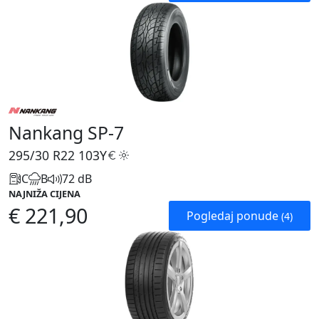
Nankang SP-7
295/30 R22
103Y
C
B
72 dB
NAJNIŽA CIJENA
€ 221,90
Pogledaj ponude
(4)