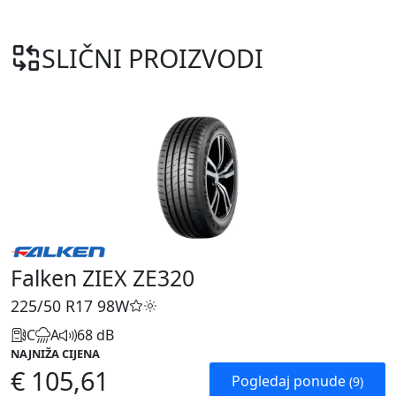
SLIČNI PROIZVODI
Falken ZIEX ZE320
225/50 R17
98W
C
A
68 dB
NAJNIŽA CIJENA
€ 105,61
Pogledaj ponude
(9)