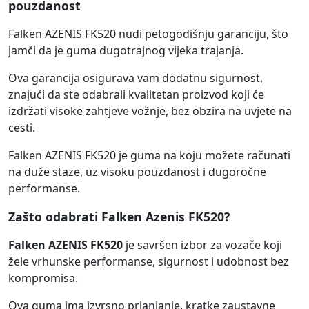
pouzdanost
Falken AZENIS FK520 nudi petogodišnju garanciju, što
jamči da je guma dugotrajnog vijeka trajanja.
Ova garancija osigurava vam dodatnu sigurnost,
znajući da ste odabrali kvalitetan proizvod koji će
izdržati visoke zahtjeve vožnje, bez obzira na uvjete na
cesti.
Falken AZENIS FK520 je guma na koju možete računati
na duže staze, uz visoku pouzdanost i dugoročne
performanse.
Zašto odabrati Falken Azenis FK520?
Falken AZENIS FK520
je savršen izbor za vozače koji
žele vrhunske performanse, sigurnost i udobnost bez
kompromisa.
Ova guma ima izvrsno prianjanje, kratke zaustavne