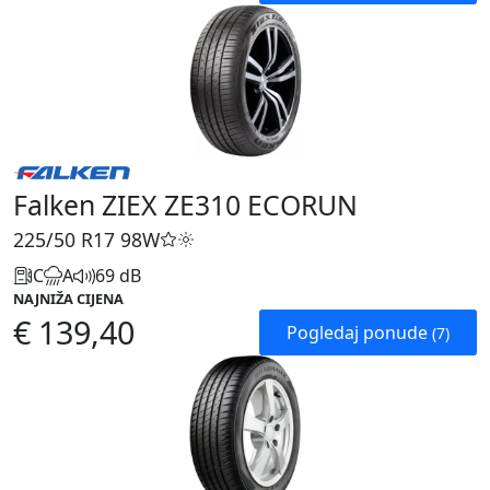
Falken ZIEX ZE310 ECORUN
225/50 R17
98W
C
A
69 dB
NAJNIŽA CIJENA
€ 139,40
Pogledaj ponude
(7)