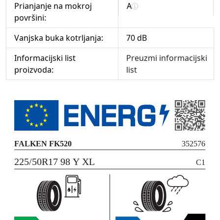
Prianjanje na mokroj
A
površini:
Vanjska buka kotrljanja:
70 dB
Informacijski list
Preuzmi informacijski
proizvoda:
list