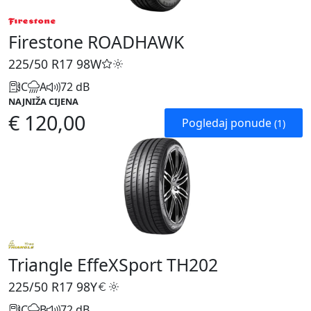
Firestone ROADHAWK
225/50 R17
98W
C
A
72 dB
NAJNIŽA CIJENA
€ 120,00
Pogledaj ponude
(1)
Triangle EffeXSport TH202
225/50 R17
98Y
C
B
72 dB