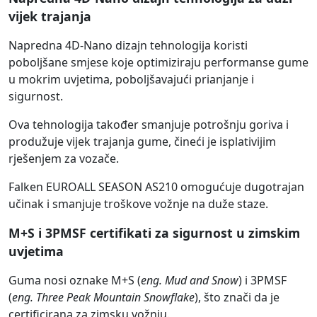
vijek trajanja
Napredna 4D-Nano dizajn tehnologija koristi
poboljšane smjese koje optimiziraju performanse gume
u mokrim uvjetima, poboljšavajući prianjanje i
sigurnost.
Ova tehnologija također smanjuje potrošnju goriva i
produžuje vijek trajanja gume, čineći je isplativijim
rješenjem za vozače.
Falken EUROALL SEASON AS210 omogućuje dugotrajan
učinak i smanjuje troškove vožnje na duže staze.
M+S i 3PMSF certifikati za sigurnost u zimskim
uvjetima
Guma nosi oznake M+S (
eng. Mud and Snow
) i 3PMSF
(
eng. Three Peak Mountain Snowflake
), što znači da je
certificirana za zimsku vožnju.