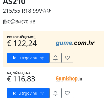
AS210
215/55 R18
99V
C
B
70 dB
PREPORUČUJEMO
€ 122,24
Idi u trgovinu
NAJNIŽA CIJENA
€ 116,83
Idi u trgovinu