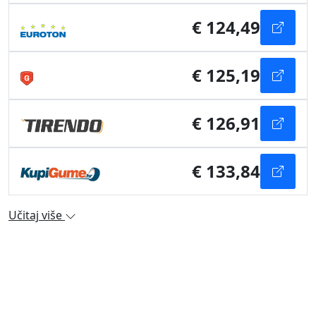
€ 124,49
€ 125,19
€ 126,91
€ 133,84
Učitaj više