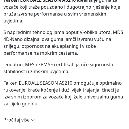
Falken EUROALL SEASON AS210
idealna je guma za
vozače koji traže pouzdano i dugotrajno rješenje koje
pruža izvrsne performanse u svim vremenskim
uvjetima.
S naprednim tehnologijama poput V-oblika utora, MDS i
4D-Nano dizajna, ova guma jamči izvrsnu vuču na
snijegu, otpornost na akuaplaning i visoke
performanse na mokrim cestama.
Dodatno, M+S i 3PMSF certifikati jamče sigurnost i
stabilnost u zimskim uvjetima.
Falken EUROALL SEASON AS210 omogućuje optimalno
rukovanje, kraće kočenje i duži vijek trajanja, čineći je
izvrsnim izborom za vozače koji žele univerzalnu gumu
za cijelu godinu.
Pročitaj više