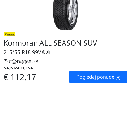
Kormoran ALL SEASON SUV
215/55 R18
99V
C
D
68 dB
NAJNIŽA CIJENA
€ 112,17
Pogledaj ponude
(4)