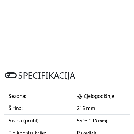
SPECIFIKACIJA
Sezona:
Cjelogodišnje
Širina:
215 mm
Visina (profil):
55 %
(118 mm)
Tip konstrukcije:
R
(Radial)