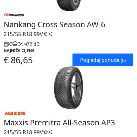
Nankang Cross Season AW-6
215/55 R18
99V
C
B
72 dB
NAJNIŽA CIJENA
€ 86,65
Pogledaj ponude
(6)
Maxxis Premitra All-Season AP3
215/55 R18
99V