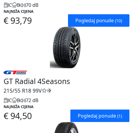
C
B
70 dB
NAJNIŽA CIJENA
€ 93,79
Pogledaj ponude
(10)
GT Radial 4Seasons
215/55 R18
99V
C
B
72 dB
NAJNIŽA CIJENA
€ 94,50
Pogledaj ponude
(1)