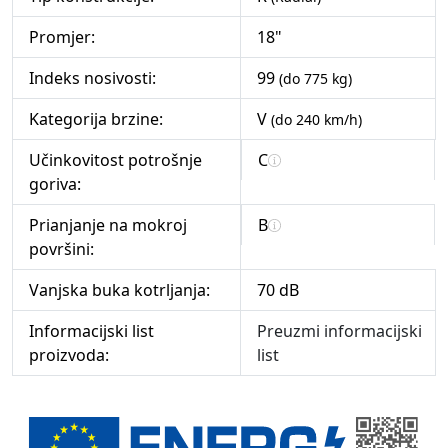
Promjer:
18"
Indeks nosivosti:
99
(do 775 kg)
Kategorija brzine:
V
(do 240 km/h)
Učinkovitost potrošnje
C
goriva:
Prianjanje na mokroj
B
površini:
Vanjska buka kotrljanja:
70 dB
Informacijski list
Preuzmi informacijski
proizvoda:
list