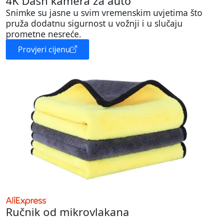
4K Dash kamera za auto
Snimke su jasne u svim vremenskim uvjetima što
pruža dodatnu sigurnost u vožnji i u slučaju
prometne nesreće.
Provjeri cijenu
Ručnik od mikrovlakana