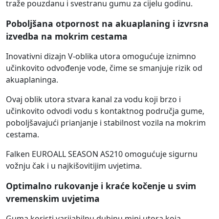
traže pouzdanu i svestranu gumu za cijelu godinu.
Poboljšana otpornost na akuaplaning i izvrsna
izvedba na mokrim cestama
Inovativni dizajn V-oblika utora omogućuje iznimno
učinkovito odvođenje vode, čime se smanjuje rizik od
akuaplaninga.
Ovaj oblik utora stvara kanal za vodu koji brzo i
učinkovito odvodi vodu s kontaktnog područja gume,
poboljšavajući prianjanje i stabilnost vozila na mokrim
cestama.
Falken EUROALL SEASON AS210 omogućuje sigurnu
vožnju čak i u najkišovitijim uvjetima.
Optimalno rukovanje i kraće kočenje u svim
vremenskim uvjetima
Guma koristi varijabilnu dubinu mini utora koja