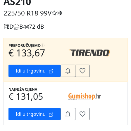
AS210
225/50 R18
99V
D
B
72 dB
PREPORUČUJEMO
€ 133,67
Idi u trgovinu
NAJNIŽA CIJENA
€ 131,05
Idi u trgovinu