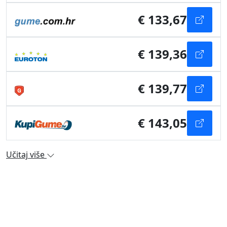
€ 133,67
€ 139,36
€ 139,77
€ 143,05
Učitaj više