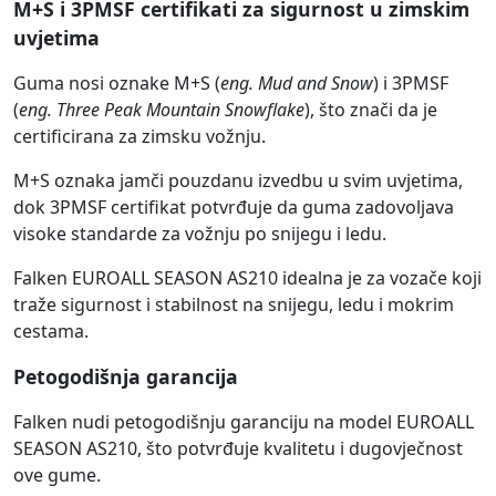
M+S i 3PMSF certifikati za sigurnost u zimskim
uvjetima
Guma nosi oznake M+S (
eng. Mud and Snow
) i 3PMSF
(
eng. Three Peak Mountain Snowflake
), što znači da je
certificirana za zimsku vožnju.
M+S oznaka jamči pouzdanu izvedbu u svim uvjetima,
dok 3PMSF certifikat potvrđuje da guma zadovoljava
visoke standarde za vožnju po snijegu i ledu.
Falken EUROALL SEASON AS210 idealna je za vozače koji
traže sigurnost i stabilnost na snijegu, ledu i mokrim
cestama.
Petogodišnja garancija
Falken nudi petogodišnju garanciju na model EUROALL
SEASON AS210, što potvrđuje kvalitetu i dugovječnost
ove gume.