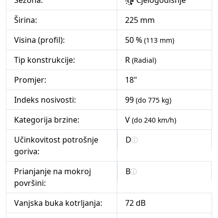
Sezona:
Cjelogodišnje
Širina:
225 mm
Visina (profil):
50 %
(113 mm)
Tip konstrukcije:
R
(Radial)
Promjer:
18"
Indeks nosivosti:
99
(do 775 kg)
Kategorija brzine:
V
(do 240 km/h)
Učinkovitost potrošnje
D
goriva:
Prianjanje na mokroj
B
površini:
Vanjska buka kotrljanja:
72 dB