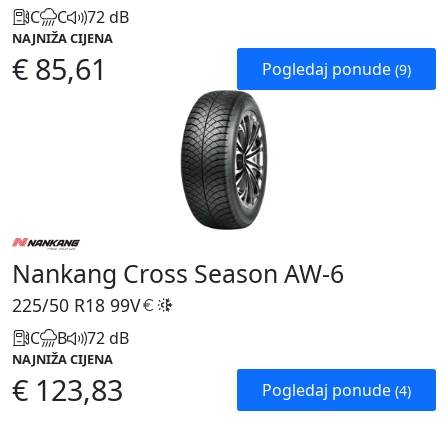
C
C
72 dB
NAJNIŽA CIJENA
€ 85,61
Pogledaj ponude
(9)
Nankang Cross Season AW-6
225/50 R18
99V
C
B
72 dB
NAJNIŽA CIJENA
€ 123,83
Pogledaj ponude
(4)