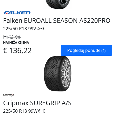
Falken EUROALL SEASON AS220PRO
225/50 R18
99V
-
-
-
NAJNIŽA CIJENA
€ 136,22
Pogledaj ponude
(2)
Gripmax SUREGRIP A/S
225/50 R18
99W