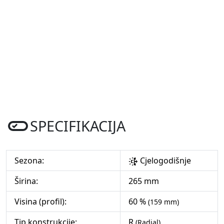
SPECIFIKACIJA
Sezona:
Cjelogodišnje
Širina:
265 mm
Visina (profil):
60 %
(159 mm)
Tip konstrukcije:
R
(Radial)