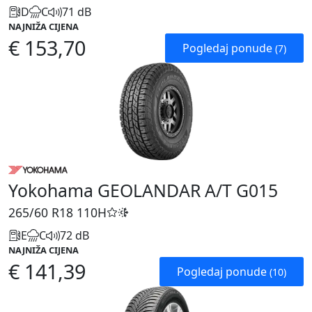
D
C
71 dB
NAJNIŽA CIJENA
€ 153,70
Pogledaj ponude
(7)
Yokohama GEOLANDAR A/T G015
265/60 R18
110H
E
C
72 dB
NAJNIŽA CIJENA
€ 141,39
Pogledaj ponude
(10)