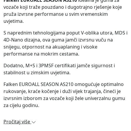
Falken EUROALL SEASON AS210
idealna je guma za
vozače koji traže pouzdano i dugotrajno rješenje koje
pruža izvrsne performanse u svim vremenskim
uvjetima.
S naprednim tehnologijama poput V-oblika utora, MDS i
4D-Nano dizajna, ova guma jamči izvrsnu vuču na
snijegu, otpornost na akuaplaning i visoke
performanse na mokrim cestama.
Dodatno, M+S i 3PMSF certifikati jamče sigurnost i
stabilnost u zimskim uvjetima.
Falken EUROALL SEASON AS210 omogućuje optimalno
rukovanje, kraće kočenje i duži vijek trajanja, čineći je
izvrsnim izborom za vozače koji žele univerzalnu gumu
za cijelu godinu.
Pročitaj više