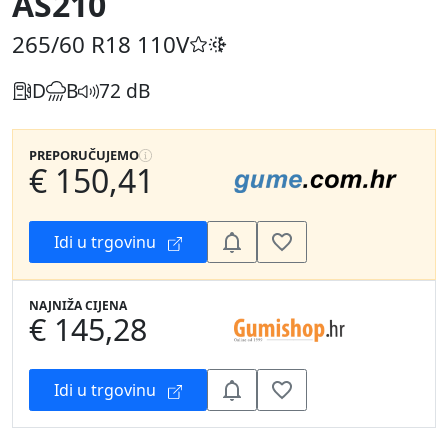
AS210
265/60 R18
110V
D
B
72 dB
PREPORUČUJEMO
€ 150,41
Idi u trgovinu
NAJNIŽA CIJENA
€ 145,28
Idi u trgovinu