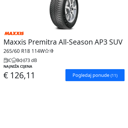
Maxxis Premitra All-Season AP3 SUV
265/60 R18
114W
C
B
73 dB
NAJNIŽA CIJENA
€ 126,11
Pogledaj ponude
(11)