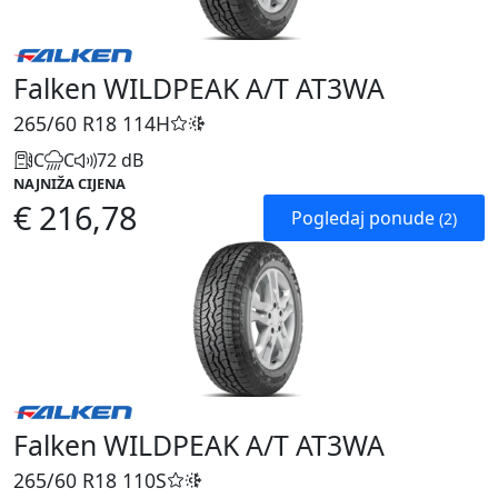
Falken WILDPEAK A/T AT3WA
265/60 R18
114H
C
C
72 dB
NAJNIŽA CIJENA
€ 216,78
Pogledaj ponude
(2)
Falken WILDPEAK A/T AT3WA
265/60 R18
110S