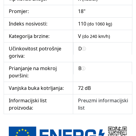
Promjer:
18"
Indeks nosivosti:
110
(do 1060 kg)
Kategorija brzine:
V
(do 240 km/h)
Učinkovitost potrošnje
D
goriva:
Prianjanje na mokroj
B
površini:
Vanjska buka kotrljanja:
72 dB
Informacijski list
Preuzmi informacijski
proizvoda:
list