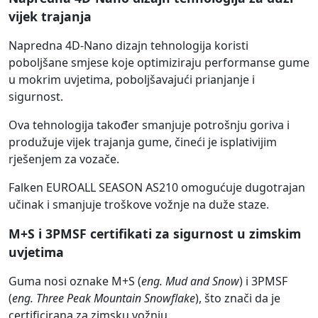
vijek trajanja
Napredna 4D-Nano dizajn tehnologija koristi
poboljšane smjese koje optimiziraju performanse gume
u mokrim uvjetima, poboljšavajući prianjanje i
sigurnost.
Ova tehnologija također smanjuje potrošnju goriva i
produžuje vijek trajanja gume, čineći je isplativijim
rješenjem za vozače.
Falken EUROALL SEASON AS210 omogućuje dugotrajan
učinak i smanjuje troškove vožnje na duže staze.
M+S i 3PMSF certifikati za sigurnost u zimskim
uvjetima
Guma nosi oznake M+S (
eng. Mud and Snow
) i 3PMSF
(
eng. Three Peak Mountain Snowflake
), što znači da je
certificirana za zimsku vožnju.