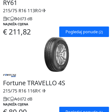
RY61
215/75 R16
113R
C
B
73 dB
NAJNIŽA CIJENA
€ 211,82
Pogledaj ponude
(2)
Fortune TRAVELLO 4S
215/75 R16
116R
C
A
72 dB
NAJNIŽA CIJENA
€ 80,00