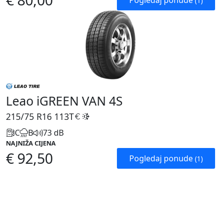
Pogledaj ponude
(1)
Leao iGREEN VAN 4S
215/75 R16
113T
C
B
73 dB
NAJNIŽA CIJENA
€ 92,50
Pogledaj ponude
(1)