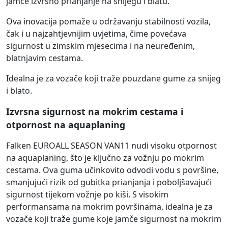
jamče izvrsno prianjanje na snijegu i blatu.
Ova inovacija pomaže u održavanju stabilnosti vozila,
čak i u najzahtjevnijim uvjetima, čime povećava
sigurnost u zimskim mjesecima i na neuređenim,
blatnjavim cestama.
Idealna je za vozače koji traže pouzdane gume za snijeg
i blato.
Izvrsna sigurnost na mokrim cestama i
otpornost na aquaplaning
Falken EUROALL SEASON VAN11 nudi visoku otpornost
na aquaplaning, što je ključno za vožnju po mokrim
cestama. Ova guma učinkovito odvodi vodu s površine,
smanjujući rizik od gubitka prianjanja i poboljšavajući
sigurnost tijekom vožnje po kiši. S visokim
performansama na mokrim površinama, idealna je za
vozače koji traže gume koje jamče sigurnost na mokrim