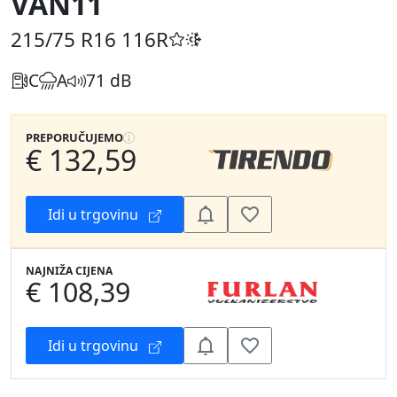
VAN11
215/75 R16
116R
C
A
71 dB
PREPORUČUJEMO
€ 132,59
Idi u trgovinu
NAJNIŽA CIJENA
€ 108,39
Idi u trgovinu