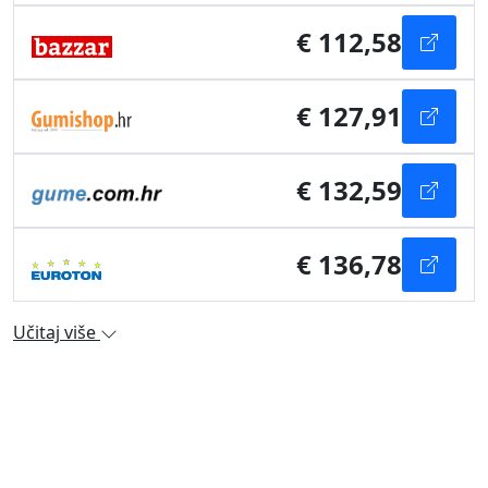
€ 112,58
€ 127,91
€ 132,59
€ 136,78
Učitaj više