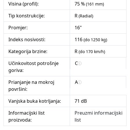
Visina (profil):
75 %
(161 mm)
Tip konstrukcije:
R
(Radial)
Promjer:
16"
Indeks nosivosti:
116
(do 1250 kg)
Kategorija brzine:
R
(do 170 km/h)
Učinkovitost potrošnje
C
goriva:
Prianjanje na mokroj
A
površini:
Vanjska buka kotrljanja:
71 dB
Informacijski list
Preuzmi informacijski
proizvoda:
list