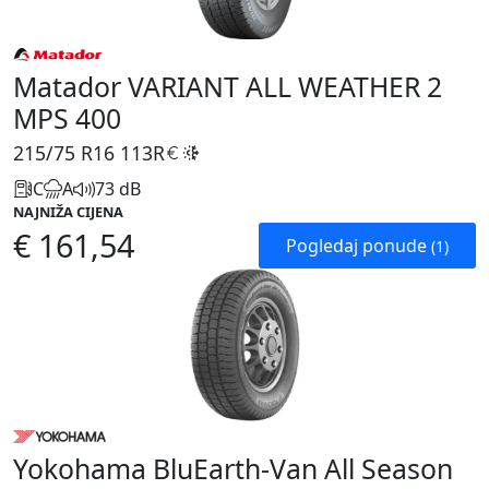
Matador VARIANT ALL WEATHER 2
MPS 400
215/75 R16
113R
C
A
73 dB
NAJNIŽA CIJENA
€ 161,54
Pogledaj ponude
(1)
Yokohama BluEarth-Van All Season