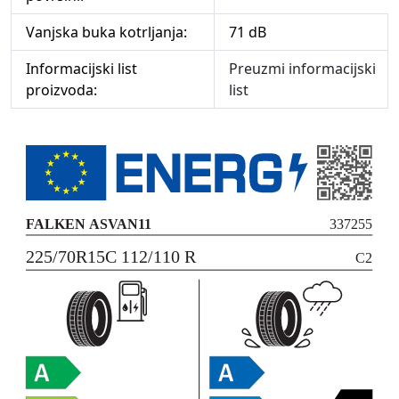
Vanjska buka kotrljanja:
71 dB
Informacijski list
Preuzmi informacijski
proizvoda:
list