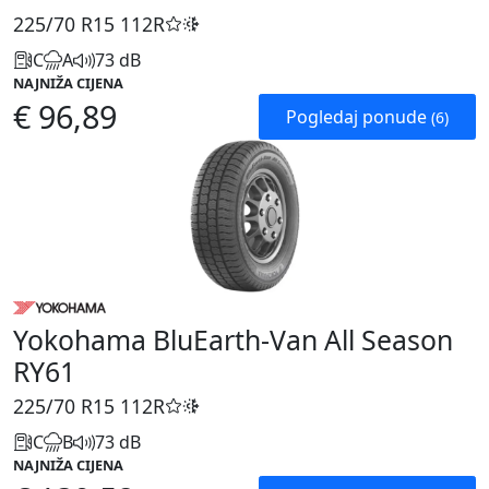
225/70 R15
112R
C
A
73 dB
NAJNIŽA CIJENA
€ 96,89
Pogledaj ponude
(6)
Yokohama BluEarth-Van All Season
RY61
225/70 R15
112R
C
B
73 dB
NAJNIŽA CIJENA