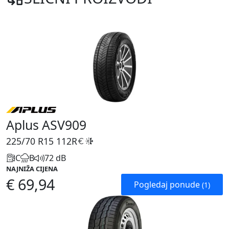
Aplus ASV909
225/70 R15
112R
C
B
72 dB
NAJNIŽA CIJENA
€ 69,94
Pogledaj ponude
(1)