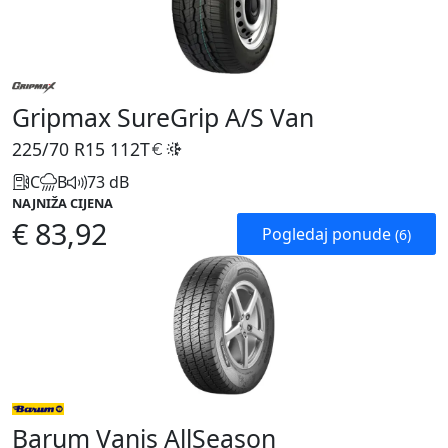
Gripmax SureGrip A/S Van
225/70 R15
112T
C
B
73 dB
NAJNIŽA CIJENA
€ 83,92
Pogledaj ponude
(6)
Barum Vanis AllSeason