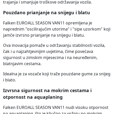
trajanja i smanjuje troškove održavanja vozila.
Pouzdano prianjanje na snijegu i blatu
Falken EUROALL SEASON VAN11 opremljena je
naprednim "oscilirajućim utorima" i "sipe uzorkom" koji
jamče izvrsno prianjanje na snijegu i blatu.
Ova inovacija pomaže u održavanju stabilnosti vozila,
čak i u najzahtjevnijim uvjetima, čime povećava
sigurnost u zimskim mjesecima i na neuređenim,
blatnjavim cestama.
Idealna je za vozače koji traže pouzdane gume za snijeg
i blato.
Izvrsna sigurnost na mokrim cestama i
otpornost na aquaplaning
Falken EUROALL SEASON VAN11 nudi visoku otpornost
na aquaplaning, što je ključno za vožnju po mokrim