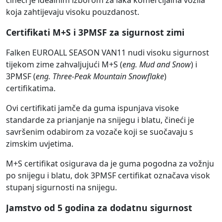
čineći je idealnim izborom za laka komercijalna vozila
koja zahtijevaju visoku pouzdanost.
Certifikati M+S i 3PMSF za sigurnost zimi
Falken EUROALL SEASON VAN11 nudi visoku sigurnost
tijekom zime zahvaljujući M+S (
eng. Mud and Snow
) i
3PMSF (
eng. Three-Peak Mountain Snowflake
)
certifikatima.
Ovi certifikati jamče da guma ispunjava visoke
standarde za prianjanje na snijegu i blatu, čineći je
savršenim odabirom za vozače koji se suočavaju s
zimskim uvjetima.
M+S certifikat osigurava da je guma pogodna za vožnju
po snijegu i blatu, dok 3PMSF certifikat označava visok
stupanj sigurnosti na snijegu.
Jamstvo od 5 godina za dodatnu sigurnost