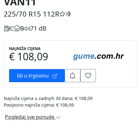
VAN11
225/70 R15
112R
C
B
71 dB
NAJNIŽA CIJENA
€ 108,09
Idi u trgovinu
Najniža cijena u zadnjih 30 dana: € 108,09
Povijesno najniža cijena: € 108,09
Pogledaj sve ponude