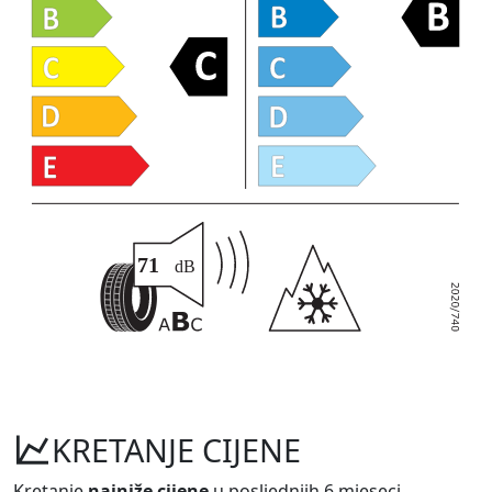
KRETANJE CIJENE
Kretanje
najniže cijene
u posljednjih 6 mjeseci