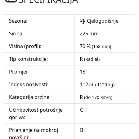
Sezona:
Cjelogodišnje
Širina:
225 mm
Visina (profil):
70 %
(158 mm)
Tip konstrukcije:
R
(Radial)
Promjer:
15"
Indeks nosivosti:
112
(do 1120 kg)
Kategorija brzine:
R
(do 170 km/h)
Učinkovitost potrošnje
C
goriva:
Prianjanje na mokroj
B
površini: