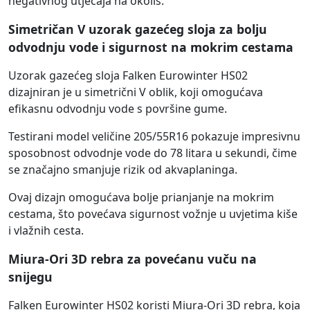
negativnog utjecaja na okoliš.
Simetričan V uzorak gazećeg sloja za bolju
odvodnju vode i sigurnost na mokrim cestama
Uzorak gazećeg sloja Falken Eurowinter HS02
dizajniran je u simetrični V oblik, koji omogućava
efikasnu odvodnju vode s površine gume.
Testirani model veličine 205/55R16 pokazuje impresivnu
sposobnost odvodnje vode do 78 litara u sekundi, čime
se značajno smanjuje rizik od akvaplaninga.
Ovaj dizajn omogućava bolje prianjanje na mokrim
cestama, što povećava sigurnost vožnje u uvjetima kiše
i vlažnih cesta.
Miura-Ori 3D rebra za povećanu vuču na
snijegu
Falken Eurowinter HS02 koristi Miura-Ori 3D rebra, koja