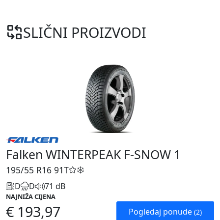
SLIČNI PROIZVODI
Falken WINTERPEAK F-SNOW 1
195/55 R16
91T
D
D
71 dB
NAJNIŽA CIJENA
€ 193,97
Pogledaj ponude
(2)