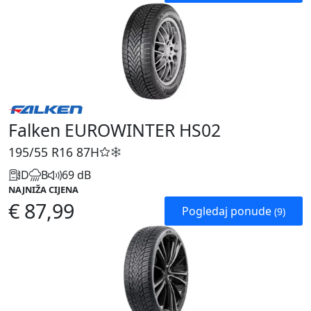
Falken EUROWINTER HS02
195/55 R16
87H
D
B
69 dB
NAJNIŽA CIJENA
€ 87,99
Pogledaj ponude
(9)