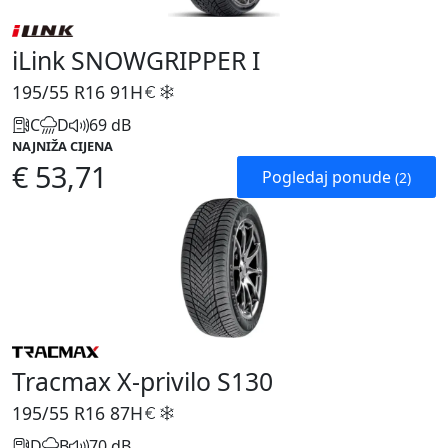
iLink SNOWGRIPPER I
195/55 R16
91H
C
D
69 dB
NAJNIŽA CIJENA
€ 53,71
Pogledaj ponude
(2)
Tracmax X-privilo S130
195/55 R16
87H
D
B
70 dB