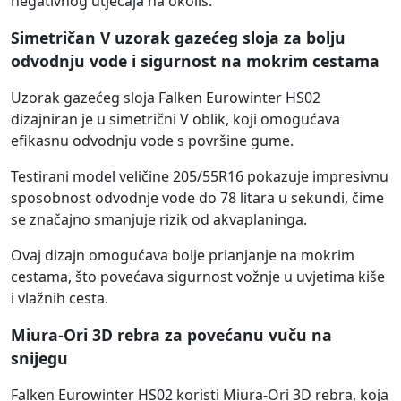
negativnog utjecaja na okoliš.
Simetričan V uzorak gazećeg sloja za bolju
odvodnju vode i sigurnost na mokrim cestama
Uzorak gazećeg sloja Falken Eurowinter HS02
dizajniran je u simetrični V oblik, koji omogućava
efikasnu odvodnju vode s površine gume.
Testirani model veličine 205/55R16 pokazuje impresivnu
sposobnost odvodnje vode do 78 litara u sekundi, čime
se značajno smanjuje rizik od akvaplaninga.
Ovaj dizajn omogućava bolje prianjanje na mokrim
cestama, što povećava sigurnost vožnje u uvjetima kiše
i vlažnih cesta.
Miura-Ori 3D rebra za povećanu vuču na
snijegu
Falken Eurowinter HS02 koristi Miura-Ori 3D rebra, koja