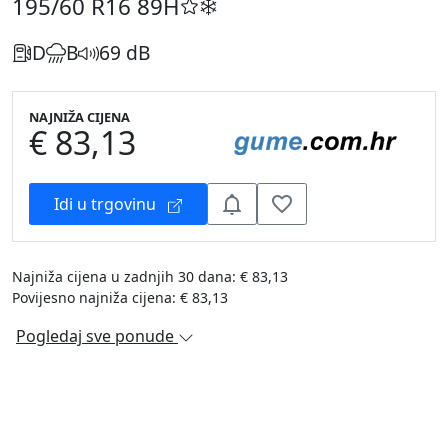
195/60 R16
89H
D
B
69 dB
NAJNIŽA CIJENA
€ 83,13
Idi u trgovinu
Najniža cijena u zadnjih 30 dana: € 83,13
Povijesno najniža cijena: € 83,13
Pogledaj sve ponude