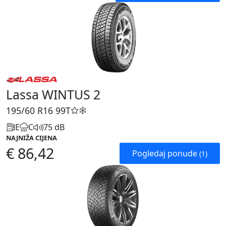
Lassa WINTUS 2
195/60 R16
99T
E
C
75 dB
NAJNIŽA CIJENA
€ 86,42
Pogledaj ponude
(1)