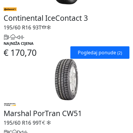
Continental IceContact 3
195/60 R16
93T
-
-
-
NAJNIŽA CIJENA
€ 170,70
Pogledaj ponude
(2)
Marshal PorTran CW51
195/60 R16
99T
C
D
-