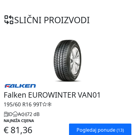
SLIČNI PROIZVODI
Falken EUROWINTER VAN01
195/60 R16
99T
D
A
72 dB
NAJNIŽA CIJENA
€ 81,36
Pogledaj ponude
(13)