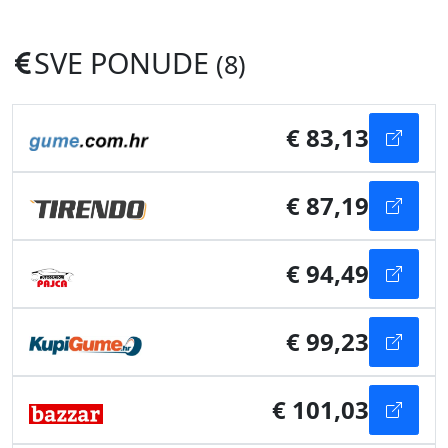
SVE PONUDE
(8)
€ 83,13
€ 87,19
€ 94,49
€ 99,23
€ 101,03