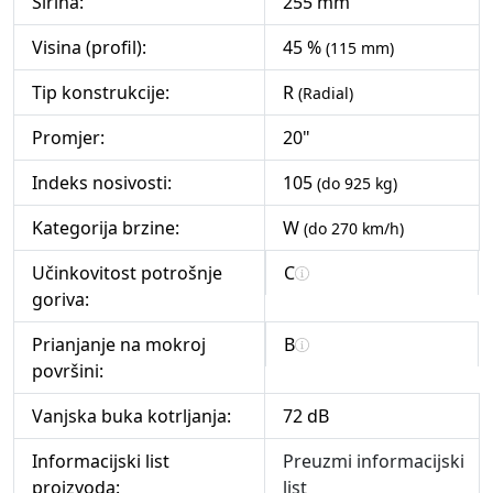
Širina:
255 mm
Visina (profil):
45 %
(115 mm)
Tip konstrukcije:
R
(Radial)
Promjer:
20"
Indeks nosivosti:
105
(do 925 kg)
Kategorija brzine:
W
(do 270 km/h)
Učinkovitost potrošnje
C
goriva:
Prianjanje na mokroj
B
površini:
Vanjska buka kotrljanja:
72 dB
Informacijski list
Preuzmi informacijski
proizvoda:
list