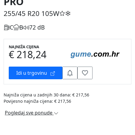
PRO
255/45 R20
105W
C
B
72 dB
NAJNIŽA CIJENA
€ 218,24
Idi u trgovinu
Najniža cijena u zadnjih 30 dana: € 217,56
Povijesno najniža cijena: € 217,56
Pogledaj sve ponude