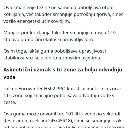
Ovo smanjenje težine ne samo da poboljšava otpor
kotrljanja, već također smanjuje potrošnju goriva, čineći
vozilo energetski učinkovitijim.
Manji otpor kotrljanja također smanjuje emisiju CO2,
što ovu gumu čini ekološki prihvatljivijom.
Osim toga, lakša guma poboljšava upravljivost i
stabilnost vozila, osobito u zimskim uvjetima.
Asimetrični uzorak s tri zone za bolju odvodnju
vode
Falken Eurowinter HS02 PRO koristi asimetrični uzorak
s tri zone koji značajno poboljšava odvodnju vode s
ceste.
Ova guma može odvoditi do 101 litru vode po sekundi
(testirano na veličini 245/45R18), čime se smanjuje rizik
od aquaplaninga i osigurava bolje prianjanje na mokrim