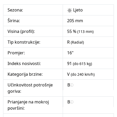
Sezona:
Ljeto
Širina:
205 mm
Visina (profil):
55 %
(113 mm)
Tip konstrukcije:
R
(Radial)
Promjer:
16"
Indeks nosivosti:
91
(do 615 kg)
Kategorija brzine:
V
(do 240 km/h)
Učinkovitost potrošnje
B
goriva:
Prianjanje na mokroj
B
površini: