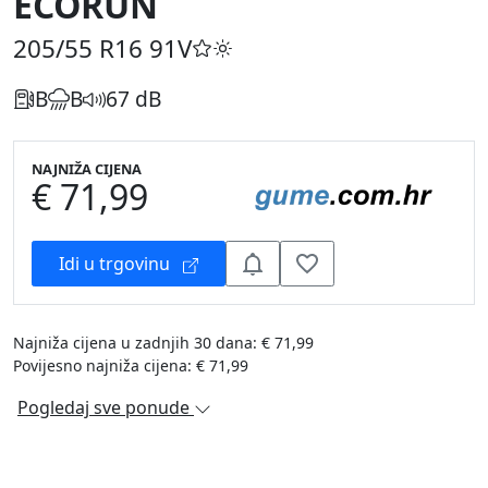
ECORUN
205/55 R16
91V
B
B
67 dB
NAJNIŽA CIJENA
€ 71,99
Idi u trgovinu
Najniža cijena u zadnjih 30 dana: € 71,99
Povijesno najniža cijena: € 71,99
Pogledaj sve ponude