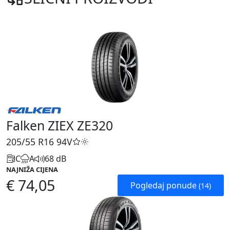
Falken ZIEX ZE320
205/55 R16
94V
C
A
68 dB
NAJNIŽA CIJENA
€ 74,05
Pogledaj ponude
(14)