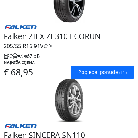
Falken ZIEX ZE310 ECORUN
205/55 R16
91V
C
A
67 dB
NAJNIŽA CIJENA
€ 68,95
Pogledaj ponude
(11)
Falken SINCERA SN110