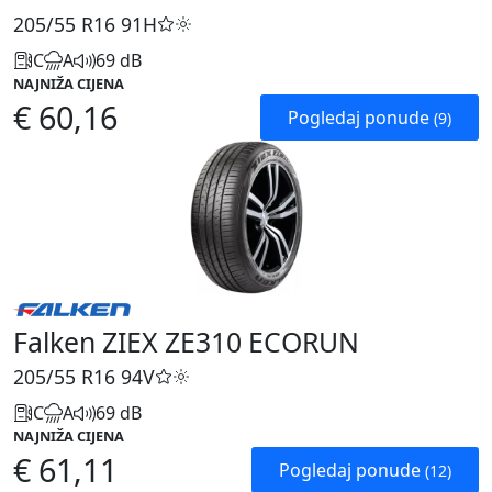
205/55 R16
91H
C
A
69 dB
NAJNIŽA CIJENA
€ 60,16
Pogledaj ponude
(9)
Falken ZIEX ZE310 ECORUN
205/55 R16
94V
C
A
69 dB
NAJNIŽA CIJENA
€ 61,11
Pogledaj ponude
(12)