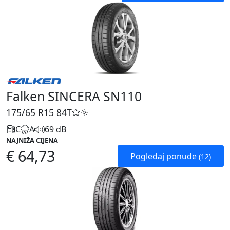
Falken SINCERA SN110
175/65 R15
84T
C
A
69 dB
NAJNIŽA CIJENA
€ 64,73
Pogledaj ponude
(12)