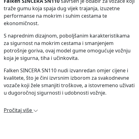
Falken SINCERA SN110
savršen je odabir za vozače koji
traže gumu koja spaja dug vijek trajanja, izuzetne
performanse na mokrim i suhim cestama te
ekonomičnost.
S naprednim dizajnom, poboljšanim karakteristikama
za sigurnost na mokrim cestama i smanjenjem
potrošnje goriva, ovaj model gume omogućuje vožnju
koja je sigurna, tiha i učinkovita.
Falken SINCERA SN110 nudi izvanredan omjer cijene i
kvalitete, što je čini izvrsnim izborom za svakodnevne
vozače koji žele smanjiti troškove, a istovremeno uživati
u dugoročnoj sigurnosti i udobnosti vožnje.
Pročitaj više