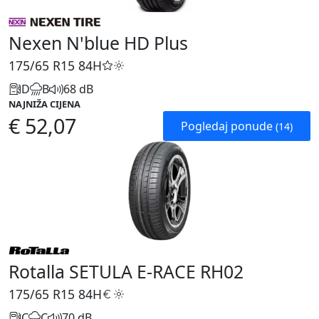
Nexen N'blue HD Plus
175/65 R15
84H
D
B
68 dB
NAJNIŽA CIJENA
€ 52,07
Pogledaj ponude
(14)
Rotalla SETULA E-RACE RH02
175/65 R15
84H
C
C
70 dB