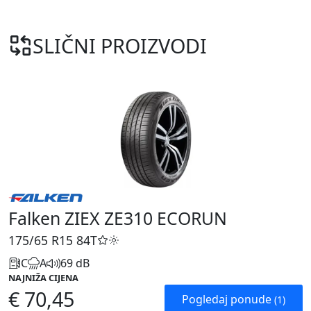
SLIČNI PROIZVODI
Falken ZIEX ZE310 ECORUN
175/65 R15
84T
C
A
69 dB
NAJNIŽA CIJENA
€ 70,45
Pogledaj ponude
(1)