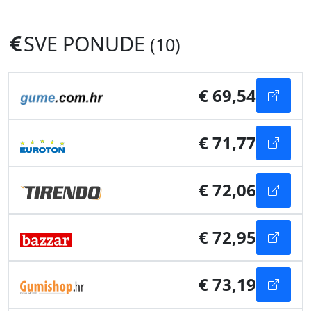
SVE PONUDE
(10)
€ 69,54
€ 71,77
€ 72,06
€ 72,95
€ 73,19