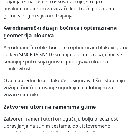
trajanja i smanjenje troškova vožnje, što ga čini
idealnim odabirom za vozače koji traže pouzdanu
gumu s dugim vijekom trajanja.
Aerodinamički dizajn bočnice i optimizirana
geometrija blokova
Aerodinamični oblik bočnice i optimizirani blokovi gume
Falken SINCERA SN110 smanjuju otpor zraka, čime se
smanjuje potrošnja goriva i poboljšava ukupna
učinkovitost.
Ovaj napredni dizajn također osigurava tišu i stabilniju
vožnju, čineći putovanje ugodnijim i udobnijim za
vozače i putnike.
Zatvoreni utori na ramenima gume
Zatvoreni rameni utori omogućuju bolju preciznost
upravljanja na suhim cestama, dok istovremeno