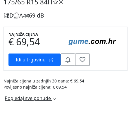
175/65 R15
84H
D
A
69 dB
NAJNIŽA CIJENA
€ 69,54
Idi u trgovinu
Najniža cijena u zadnjih 30 dana: € 69,54
Povijesno najniža cijena: € 69,54
Pogledaj sve ponude