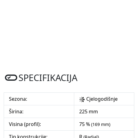
SPECIFIKACIJA
Sezona:
Cjelogodišnje
Širina:
225 mm
Visina (profil):
75 %
(169 mm)
Tip konstrukcije:
R
(Radial)