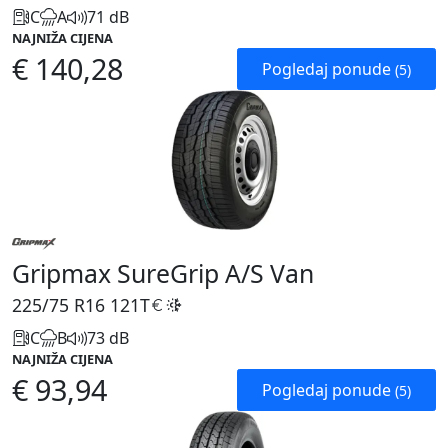
C
A
71 dB
NAJNIŽA CIJENA
€ 140,28
Pogledaj ponude
(5)
Gripmax SureGrip A/S Van
225/75 R16
121T
C
B
73 dB
NAJNIŽA CIJENA
€ 93,94
Pogledaj ponude
(5)