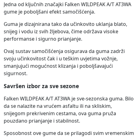
Jedna od ključnih značajki Falken WILDPEAK A/T AT3WA
gume je poboljšani efekt samočišćenja.
Guma je dizajnirana tako da učinkovito uklanja blato,
snijeg i vodu iz svih žljebova, čime održava visoke
performanse i sigurno prianjanje.
Ovaj sustav samočišćenja osigurava da guma zadrži
svoju učinkovitost čak i u teškim uvjetima vožnje,
smanjujući mogućnost klizanja i poboljšavajući
sigurnost.
Savršen izbor za sve sezone
Falken WILDPEAK A/T AT3WA je sve-sezonska guma. Bilo
da se nalazite na vrućem asfaltu ili na skliskim,
snijegom prekrivenim cestama, ova guma pruža
pouzdano prianjanje i stabilnost.
Sposobnost ove gume da se prilagodi svim vremenskim