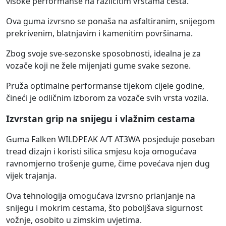
visoke performanse na različitim vrstama cesta.
Ova guma izvrsno se ponaša na asfaltiranim, snijegom
prekrivenim, blatnjavim i kamenitim površinama.
Zbog svoje sve-sezonske sposobnosti, idealna je za
vozače koji ne žele mijenjati gume svake sezone.
Pruža optimalne performanse tijekom cijele godine,
čineći je odličnim izborom za vozače svih vrsta vozila.
Izvrstan grip na snijegu i vlažnim cestama
Guma Falken WILDPEAK A/T AT3WA posjeduje poseban
tread dizajn i koristi silica smjesu koja omogućava
ravnomjerno trošenje gume, čime povećava njen dug
vijek trajanja.
Ova tehnologija omogućava izvrsno prianjanje na
snijegu i mokrim cestama, što poboljšava sigurnost
vožnje, osobito u zimskim uvjetima.