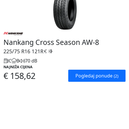
Nankang Cross Season AW-8
225/75 R16
121R
C
B
70 dB
NAJNIŽA CIJENA
€ 158,62
Pogledaj ponude
(2)