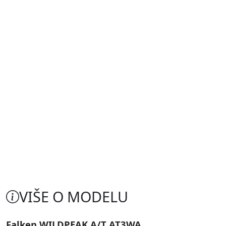
VIŠE O MODELU
Falken WILDPEAK A/T AT3WA