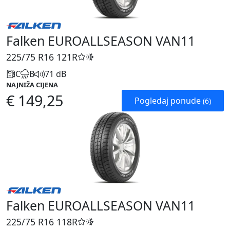
Falken EUROALLSEASON VAN11
225/75 R16
121R
C
B
71 dB
NAJNIŽA CIJENA
€ 149,25
Pogledaj ponude
(6)
Falken EUROALLSEASON VAN11
225/75 R16
118R