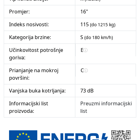
Promjer:
16"
Indeks nosivosti:
115
(do 1215 kg)
Kategorija brzine:
S
(do 180 km/h)
Učinkovitost potrošnje
E
goriva:
Prianjanje na mokroj
C
površini:
Vanjska buka kotrljanja:
73 dB
Informacijski list
Preuzmi informacijski
proizvoda:
list