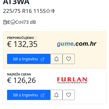
AT3WA
225/75 R16
115S
E
C
73 dB
PREPORUČUJEMO
€ 132,35
Idi u trgovinu
NAJNIŽA CIJENA
€ 126,26
Idi u trgovinu