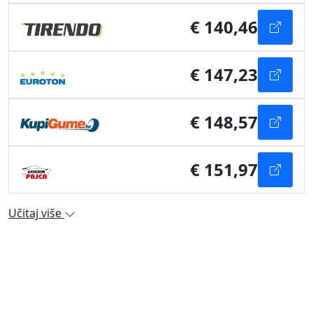
€ 140,46
€ 147,23
€ 148,57
€ 151,97
Učitaj više