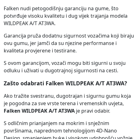
Falken nudi petogodišnju garanciju na gume, što
potvrđuje visoku kvalitetu i dug vijek trajanja modela
WILDPEAK A/T AT3WA.
Garancija pruža dodatnu sigurnost vozačima koji biraju
ovu gumu, jer jamči da su njezine performanse i
kvaliteta provjerene i testirane.
S ovom garancijom, vozači mogu biti sigurni u svoju
odluku i uživati u dugotrajnoj sigurnosti na cesti.
Zašto odabrati Falken WILDPEAK A/T AT3WA?
Ako tražite svestranu, dugotrajan i sigurnu gumu koja
je pogodna za sve vrste terena i vremenskih uvjeta,
Falken WILDPEAK A/T AT3WA
je pravi odabir.
S odličnim prianjanjem na mokrim i snježnim
površinama, naprednom tehnologijom 4D-Nano
Design, smanjenjem buke i visokom udobnošću vožnje,