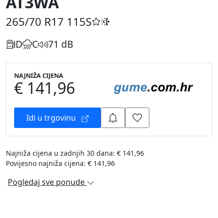
AT3WA
265/70 R17
115S
D
C
71 dB
NAJNIŽA CIJENA
€ 141,96
Idi u trgovinu
Najniža cijena u zadnjih 30 dana: € 141,96
Povijesno najniža cijena: € 141,96
Pogledaj sve ponude