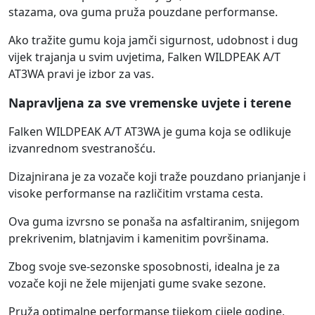
stazama, ova guma pruža pouzdane performanse.
Ako tražite gumu koja jamči sigurnost, udobnost i dug
vijek trajanja u svim uvjetima, Falken WILDPEAK A/T
AT3WA pravi je izbor za vas.
Napravljena za sve vremenske uvjete i terene
Falken WILDPEAK A/T AT3WA je guma koja se odlikuje
izvanrednom svestranošću.
Dizajnirana je za vozače koji traže pouzdano prianjanje i
visoke performanse na različitim vrstama cesta.
Ova guma izvrsno se ponaša na asfaltiranim, snijegom
prekrivenim, blatnjavim i kamenitim površinama.
Zbog svoje sve-sezonske sposobnosti, idealna je za
vozače koji ne žele mijenjati gume svake sezone.
Pruža optimalne performanse tijekom cijele godine,