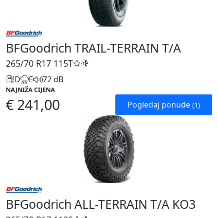
BFGoodrich TRAIL-TERRAIN T/A
265/70 R17
115T
D
E
72 dB
NAJNIŽA CIJENA
€ 241,00
Pogledaj ponude
(1)
BFGoodrich ALL-TERRAIN T/A KO3