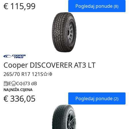
€ 115,99
Pogledaj ponude
(8)
Cooper DISCOVERER AT3 LT
265/70 R17
121S
E
C
73 dB
NAJNIŽA CIJENA
€ 336,05
Pogledaj ponude
(2)