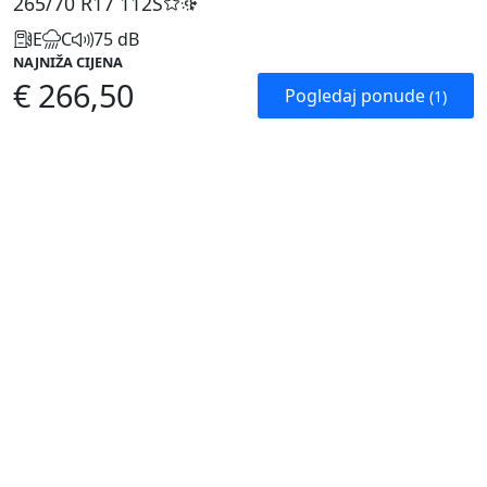
265/70 R17
112S
E
C
75 dB
NAJNIŽA CIJENA
€ 266,50
Pogledaj ponude
(1)