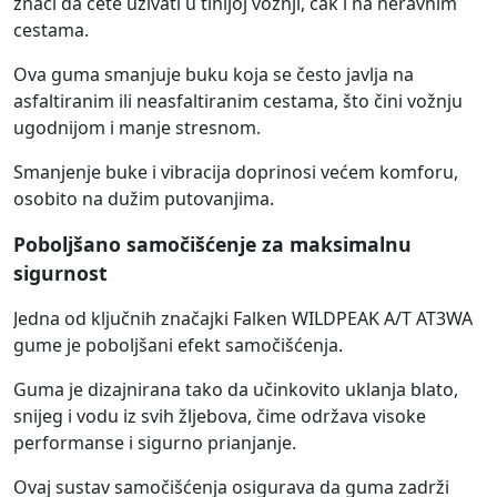
znači da ćete uživati u tihijoj vožnji, čak i na neravnim
cestama.
Ova guma smanjuje buku koja se često javlja na
asfaltiranim ili neasfaltiranim cestama, što čini vožnju
ugodnijom i manje stresnom.
Smanjenje buke i vibracija doprinosi većem komforu,
osobito na dužim putovanjima.
Poboljšano samočišćenje za maksimalnu
sigurnost
Jedna od ključnih značajki Falken WILDPEAK A/T AT3WA
gume je poboljšani efekt samočišćenja.
Guma je dizajnirana tako da učinkovito uklanja blato,
snijeg i vodu iz svih žljebova, čime održava visoke
performanse i sigurno prianjanje.
Ovaj sustav samočišćenja osigurava da guma zadrži