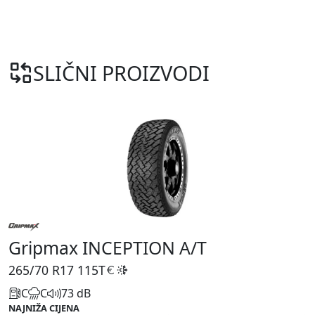
SLIČNI PROIZVODI
Gripmax INCEPTION A/T
265/70 R17
115T
C
C
73 dB
NAJNIŽA CIJENA