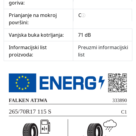
goriva:
Prianjanje na mokroj
C
površini:
Vanjska buka kotrljanja:
71 dB
Informacijski list
Preuzmi informacijski
proizvoda:
list