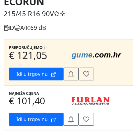
ECORUN
215/45 R16
90V
D
A
69 dB
PREPORUČUJEMO
€ 121,05
Idi u trgovinu
NAJNIŽA CIJENA
€ 101,40
Idi u trgovinu