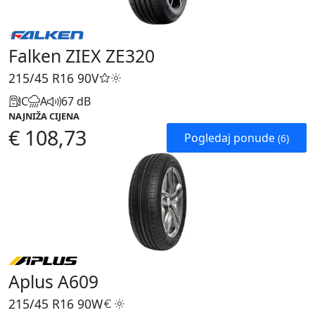
Falken ZIEX ZE320
215/45 R16
90V
C
A
67 dB
NAJNIŽA CIJENA
€ 108,73
Pogledaj ponude
(6)
Aplus A609
215/45 R16
90W