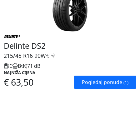
Delinte DS2
215/45 R16
90W
C
B
71 dB
NAJNIŽA CIJENA
€ 63,50
Pogledaj ponude
(1)