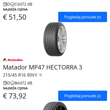
D
C
72 dB
NAJNIŽA CIJENA
€ 51,50
Pogledaj ponude
(5)
Matador MP47 HECTORRA 3
215/45 R16
90V
D
B
72 dB
NAJNIŽA CIJENA
€ 73,92
Pogledaj ponude
(2)