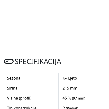
SPECIFIKACIJA
Sezona:
Ljeto
Širina:
215 mm
Visina (profil):
45 %
(97 mm)
Tip konstrukcije:
R
(Radial)