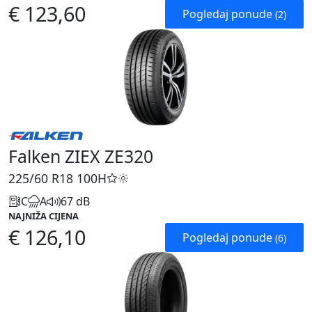
€ 123,60
Pogledaj ponude
(2)
Falken ZIEX ZE320
225/60 R18
100H
C
A
67 dB
NAJNIŽA CIJENA
€ 126,10
Pogledaj ponude
(6)