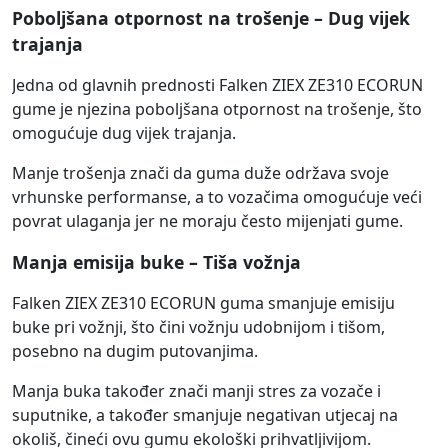
Poboljšana otpornost na trošenje – Dug vijek
trajanja
Jedna od glavnih prednosti Falken ZIEX ZE310 ECORUN
gume je njezina poboljšana otpornost na trošenje, što
omogućuje dug vijek trajanja.
Manje trošenja znači da guma duže održava svoje
vrhunske performanse, a to vozačima omogućuje veći
povrat ulaganja jer ne moraju često mijenjati gume.
Manja emisija buke – Tiša vožnja
Falken ZIEX ZE310 ECORUN guma smanjuje emisiju
buke pri vožnji, što čini vožnju udobnijom i tišom,
posebno na dugim putovanjima.
Manja buka također znači manji stres za vozače i
suputnike, a također smanjuje negativan utjecaj na
okoliš, čineći ovu gumu ekološki prihvatljivijom.