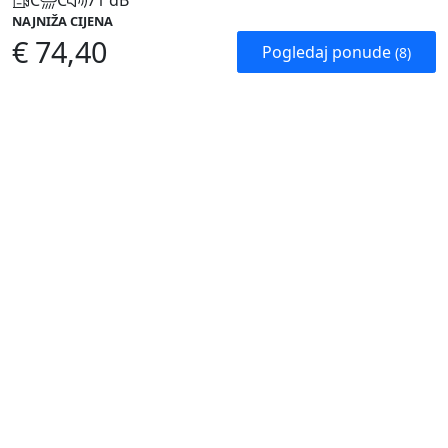
C
C
71 dB
NAJNIŽA CIJENA
€ 74,40
Pogledaj ponude
(8)