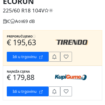
ECORUN
225/60 R18
104V
C
A
69 dB
PREPORUČUJEMO
€ 195,63
Idi u trgovinu
NAJNIŽA CIJENA
€ 179,88
Idi u trgovinu