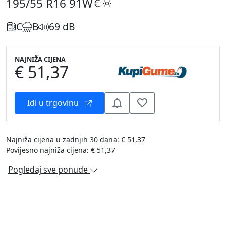
195/55 R16
91W
C
B
69 dB
NAJNIŽA CIJENA
€ 51,37
Idi u trgovinu
Najniža cijena u zadnjih 30 dana: € 51,37
Povijesno najniža cijena: € 51,37
Pogledaj sve ponude