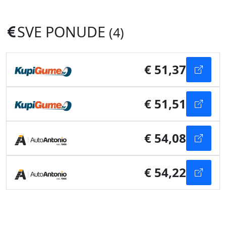
SVE PONUDE
(4)
€ 51,37
€ 51,51
€ 54,08
€ 54,22