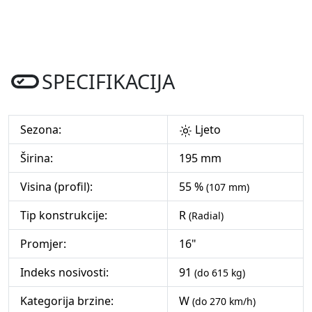
SPECIFIKACIJA
Sezona:
Ljeto
Širina:
195 mm
Visina (profil):
55 %
(107 mm)
Tip konstrukcije:
R
(Radial)
Promjer:
16"
Indeks nosivosti:
91
(do 615 kg)
Kategorija brzine:
W
(do 270 km/h)