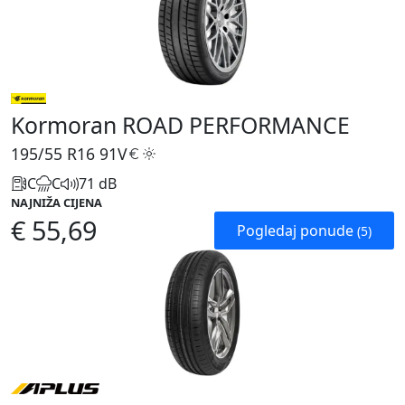
Kormoran ROAD PERFORMANCE
195/55 R16
91V
C
C
71 dB
NAJNIŽA CIJENA
€ 55,69
Pogledaj ponude
(5)