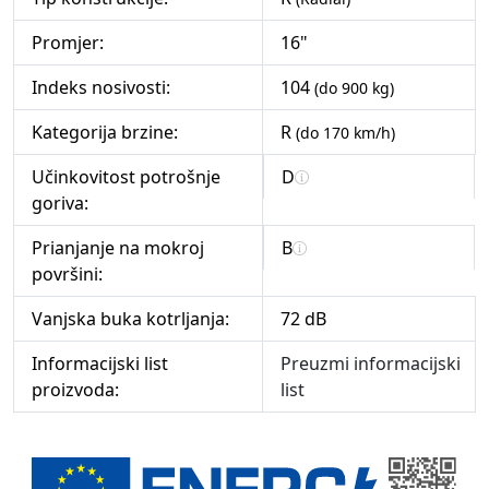
Promjer:
16"
Indeks nosivosti:
104
(do 900 kg)
Kategorija brzine:
R
(do 170 km/h)
Učinkovitost potrošnje
D
goriva:
Prianjanje na mokroj
B
površini:
Vanjska buka kotrljanja:
72 dB
Informacijski list
Preuzmi informacijski
proizvoda:
list