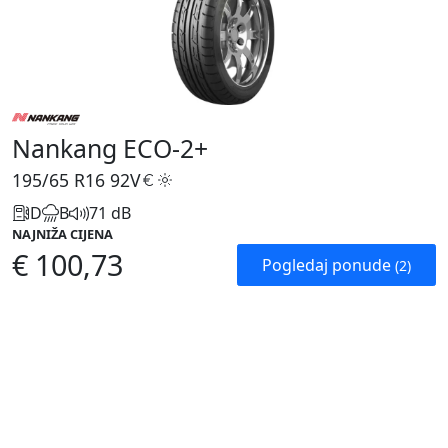
Nankang ECO-2+
195/65 R16
92V
D
B
71 dB
NAJNIŽA CIJENA
€ 100,73
Pogledaj ponude
(2)