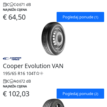
C
C
71 dB
NAJNIŽA CIJENA
€ 64,50
Pogledaj ponude
(1)
Cooper Evolution VAN
195/65 R16
104T
C
A
72 dB
NAJNIŽA CIJENA
€ 102,03
Pogledaj ponude
(2)