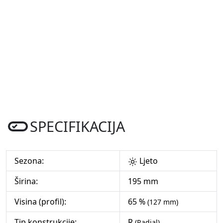
SPECIFIKACIJA
Sezona:
Ljeto
Širina:
195 mm
Visina (profil):
65 %
(127 mm)
Tip konstrukcije:
R
(Radial)