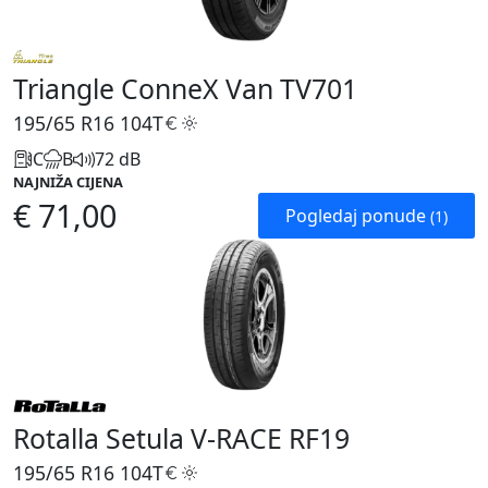
Triangle ConneX Van TV701
195/65 R16
104T
C
B
72 dB
NAJNIŽA CIJENA
€ 71,00
Pogledaj ponude
(1)
Rotalla Setula V-RACE RF19
195/65 R16
104T