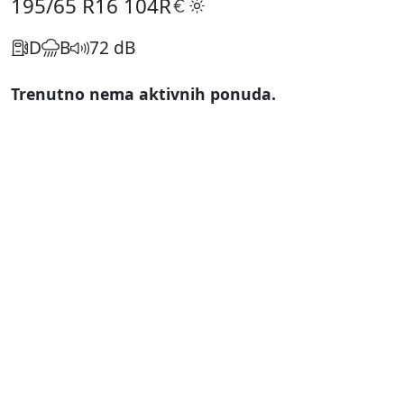
195/65 R16
104R
D
B
72 dB
Trenutno nema aktivnih ponuda.