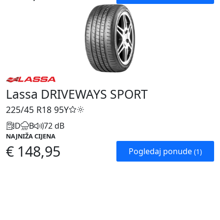
Lassa DRIVEWAYS SPORT
225/45 R18
95Y
D
B
72 dB
NAJNIŽA CIJENA
€ 148,95
Pogledaj ponude
(1)