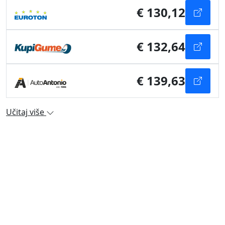
€ 130,12
€ 132,64
€ 139,63
Učitaj više