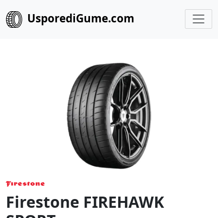
UsporediGume.com
Firestone FIREHAWK