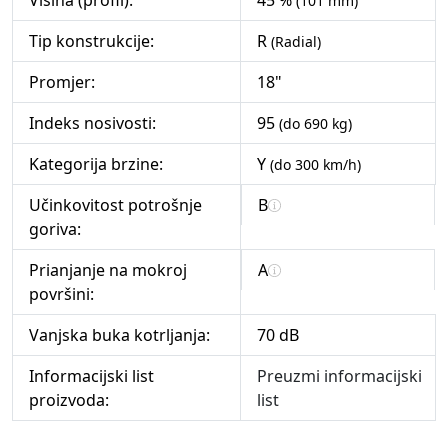
Visina (profil):
45 %
(101 mm)
Tip konstrukcije:
R
(Radial)
Promjer:
18"
Indeks nosivosti:
95
(do 690 kg)
Kategorija brzine:
Y
(do 300 km/h)
Učinkovitost potrošnje
B
goriva:
Prianjanje na mokroj
A
površini:
Vanjska buka kotrljanja:
70 dB
Informacijski list
Preuzmi informacijski
proizvoda:
list