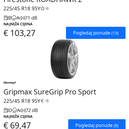
225/45 R18
95Y
B
A
71 dB
NAJNIŽA CIJENA
€ 103,27
Pogledaj ponude
(13)
Gripmax SureGrip Pro Sport
225/45 R18
95Y
D
A
72 dB
NAJNIŽA CIJENA
€ 69,47
Pogledaj ponude
(8)