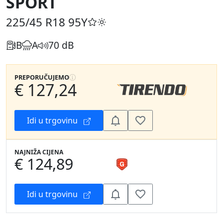
SPORT
225/45 R18
95Y
B
A
70 dB
PREPORUČUJEMO
€ 127,24
Idi u trgovinu
NAJNIŽA CIJENA
€ 124,89
Idi u trgovinu