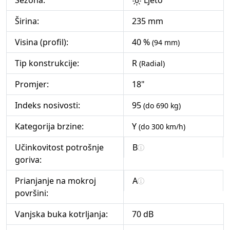
Sezona:
Ljeto
Širina:
235 mm
Visina (profil):
40 %
(94 mm)
Tip konstrukcije:
R
(Radial)
Promjer:
18"
Indeks nosivosti:
95
(do 690 kg)
Kategorija brzine:
Y
(do 300 km/h)
Učinkovitost potrošnje
B
goriva:
Prianjanje na mokroj
A
površini:
Vanjska buka kotrljanja:
70 dB