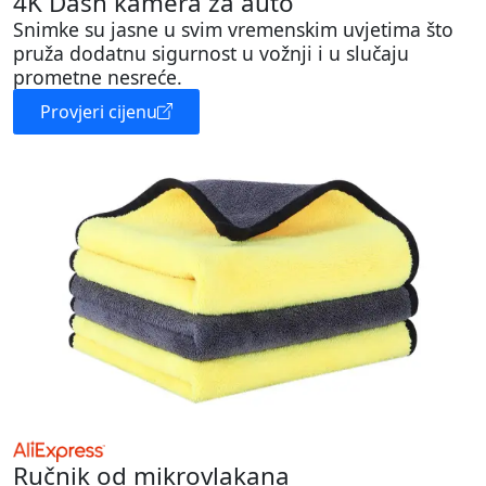
4K Dash kamera za auto
Snimke su jasne u svim vremenskim uvjetima što
pruža dodatnu sigurnost u vožnji i u slučaju
prometne nesreće.
Provjeri cijenu
Ručnik od mikrovlakana