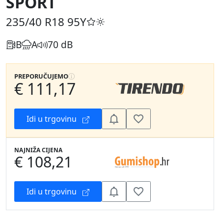
SPORT
235/40 R18
95Y
B
A
70 dB
PREPORUČUJEMO
€ 111,17
Idi u trgovinu
NAJNIŽA CIJENA
€ 108,21
Idi u trgovinu