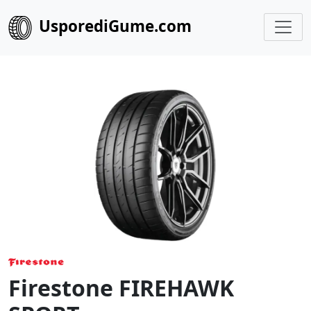
UsporediGume.com
Firestone FIREHAWK