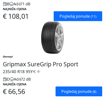
B
A
71 dB
NAJNIŽA CIJENA
€ 108,01
Pogledaj ponude
(11)
Gripmax SureGrip Pro Sport
235/40 R18
95Y
D
A
72 dB
NAJNIŽA CIJENA
€ 66,56
Pogledaj ponude
(8)