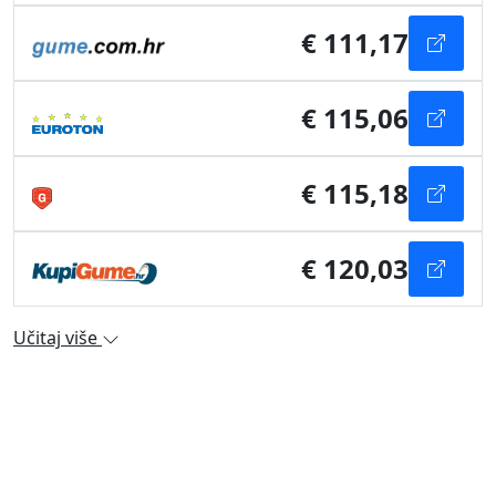
€ 111,17
€ 115,06
€ 115,18
€ 120,03
Učitaj više