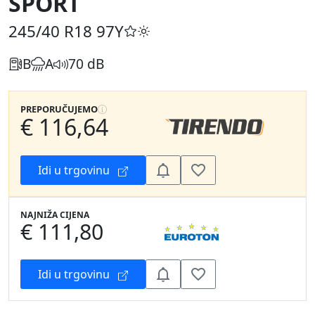
SPORT
245/40 R18
97Y
B
A
70 dB
PREPORUČUJEMO
€ 116,64
Idi u trgovinu
NAJNIŽA CIJENA
€ 111,80
Idi u trgovinu