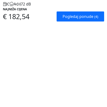
C
A
72 dB
NAJNIŽA CIJENA
€ 182,54
Pogledaj ponude
(4)