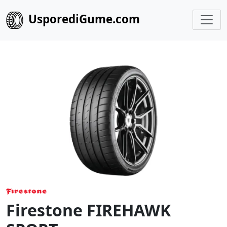
UsporediGume.com
Firestone FIREHAWK