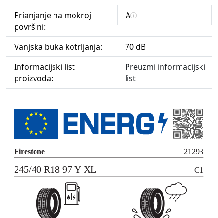
Prianjanje na mokroj
A
površini:
Vanjska buka kotrljanja:
70 dB
Informacijski list
Preuzmi informacijski
proizvoda:
list