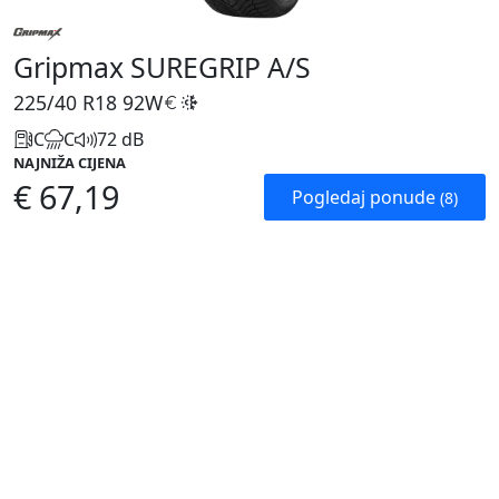
Gripmax SUREGRIP A/S
225/40 R18
92W
C
C
72 dB
NAJNIŽA CIJENA
€ 67,19
Pogledaj ponude
(8)