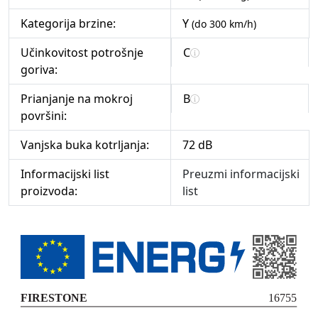
Kategorija brzine:
Y
(do 300 km/h)
Učinkovitost potrošnje
C
goriva:
Prianjanje na mokroj
B
površini:
Vanjska buka kotrljanja:
72 dB
Informacijski list
Preuzmi informacijski
proizvoda:
list