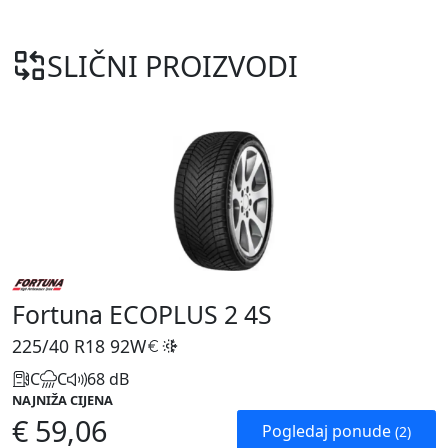
SLIČNI PROIZVODI
Fortuna ECOPLUS 2 4S
225/40 R18
92W
C
C
68 dB
NAJNIŽA CIJENA
€ 59,06
Pogledaj ponude
(2)