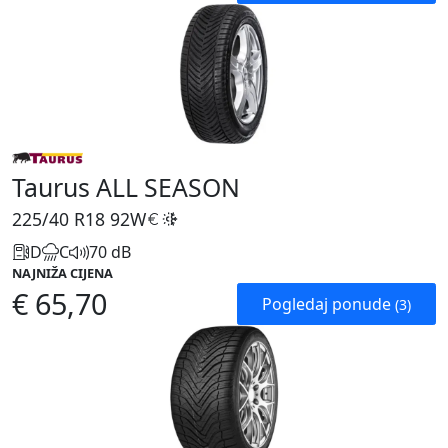
Taurus ALL SEASON
225/40 R18
92W
D
C
70 dB
NAJNIŽA CIJENA
€ 65,70
Pogledaj ponude
(3)