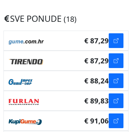
SVE PONUDE
(18)
€ 87,29
€ 87,29
€ 88,24
€ 89,83
€ 91,06