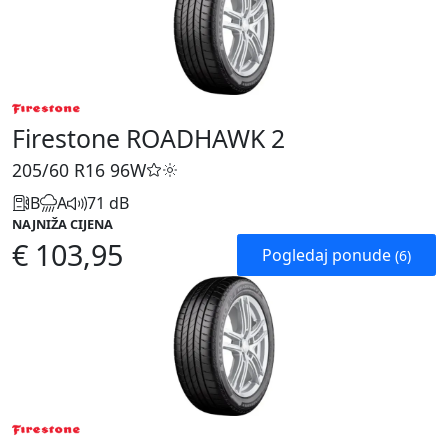
Firestone ROADHAWK 2
205/60 R16
96W
B
A
71 dB
NAJNIŽA CIJENA
€ 103,95
Pogledaj ponude
(6)