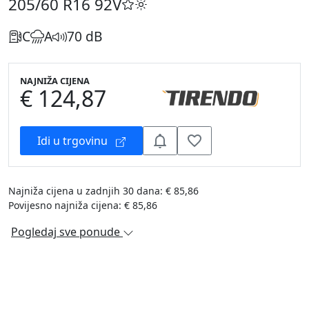
205/60 R16
92V
C
A
70 dB
NAJNIŽA CIJENA
€ 124,87
Idi u trgovinu
Najniža cijena u zadnjih 30 dana: € 85,86
Povijesno najniža cijena: € 85,86
Pogledaj sve ponude