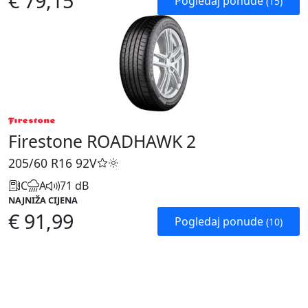
€ 79,15
Pogledaj ponude
(15)
Firestone ROADHAWK 2
205/60 R16
92V
C
A
71 dB
NAJNIŽA CIJENA
€ 91,99
Pogledaj ponude
(10)