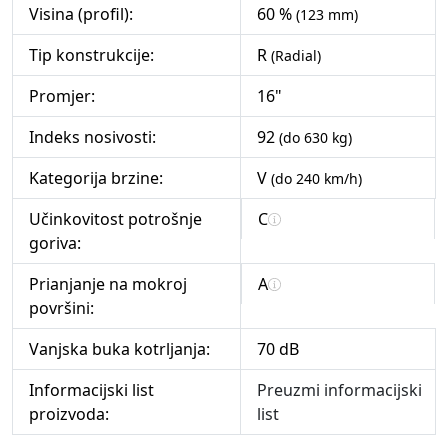
Visina (profil):
60 %
(123 mm)
Tip konstrukcije:
R
(Radial)
Promjer:
16"
Indeks nosivosti:
92
(do 630 kg)
Kategorija brzine:
V
(do 240 km/h)
Učinkovitost potrošnje
C
goriva:
Prianjanje na mokroj
A
površini:
Vanjska buka kotrljanja:
70 dB
Informacijski list
Preuzmi informacijski
proizvoda:
list